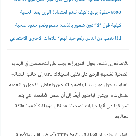
8500 خطوة يوميًا: كيف تمنع استعادة الوزن بعد الحمية
كيفية قول “لا” دون شعور بالذنب: تعلم وضع حدود صحية
لماذا نتعب من الناس رغم حبنا لهم؟ علامات الاحتراق الاجتماعي
بالإضافة إلى ذلك، يقول التقرير إنه يجب على المتخصصين في الرعاية
الصحية تشجيع المرضى على تقليل استهلاك UPF إلى جانب النصائح
القياسية حول ممارسة الرياضة والتدخين وتعاطي الكحول والتغذية
بشكل عام. ويشير الباحثون أيضًا إلى أن بعض الأطعمة التي يتم
تسويقها على أنها خيارات “صحية” قد تظل مؤهلة كأطعمة فائقة
المعالجة.
يقول الباحثون إن الأدلة التي تربط UPFs بأمراض القلب والأوعية