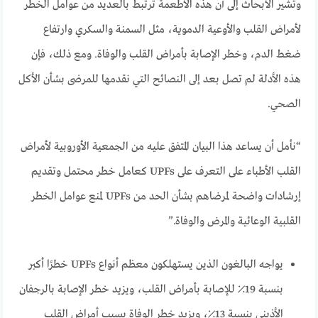
وتشير الأبحاث إلى أن هذه الأطعمة ترتبط بالعديد من عوامل الخطر
لأمراض القلب والأوعية الدموية، مثل السمنة والسكري وارتفاع
ضغط الدم، وخطر الإصابة بأمراض القلب والوفاة. ومع ذلك، فإن
هذه الأدلة لم تصل بعد إلى النصائح التي نقدمها للمرضى بشأن الأكل
الصحي.
“نأمل أن يساعد هذا البيان المتفق عليه من الجمعية الأوروبية لأمراض
القلب الأطباء على التعرف على UPFs كعامل خطر محتمل وتقديم
إرشادات واضحة لمرضاهم بشأن الحد من UPFs لمنع عوامل الخطر
القلبية الوعائية والمرض والوفاة.”
يواجه البالغون الذين يستهلكون معظم أنواع UPFs خطرًا أكبر
بنسبة 19٪ للإصابة بأمراض القلب، ويزيد خطر الإصابة بالرجفان
الأذيني بنسبة 13٪، ويزيد خطر الوفاة بسبب أمراض القلب