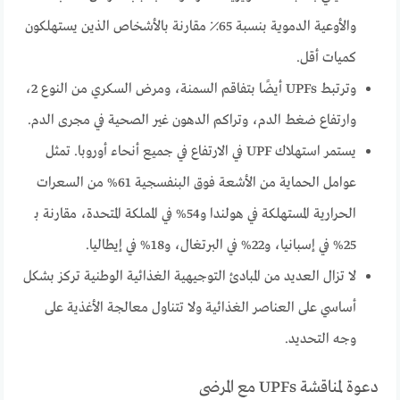
والأوعية الدموية بنسبة 65٪ مقارنة بالأشخاص الذين يستهلكون
كميات أقل.
وترتبط UPFs أيضًا بتفاقم السمنة، ومرض السكري من النوع 2،
وارتفاع ضغط الدم، وتراكم الدهون غير الصحية في مجرى الدم.
يستمر استهلاك UPF في الارتفاع في جميع أنحاء أوروبا. تمثل
عوامل الحماية من الأشعة فوق البنفسجية 61% من السعرات
الحرارية المستهلكة في هولندا و54% في المملكة المتحدة، مقارنة بـ
25% في إسبانيا، و22% في البرتغال، و18% في إيطاليا.
لا تزال العديد من المبادئ التوجيهية الغذائية الوطنية تركز بشكل
أساسي على العناصر الغذائية ولا تتناول معالجة الأغذية على
وجه التحديد.
دعوة لمناقشة UPFs مع المرضى