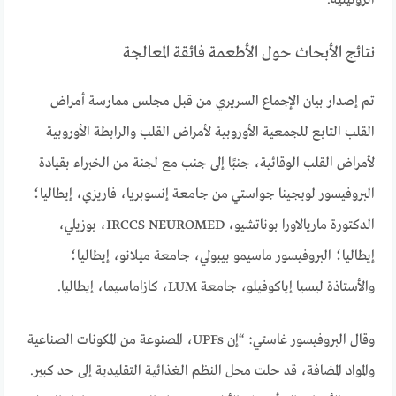
الروتينية.
نتائج الأبحاث حول الأطعمة فائقة المعالجة
تم إصدار بيان الإجماع السريري من قبل مجلس ممارسة أمراض
القلب التابع للجمعية الأوروبية لأمراض القلب والرابطة الأوروبية
لأمراض القلب الوقائية، جنبًا إلى جنب مع لجنة من الخبراء بقيادة
البروفيسور لويجينا جواستي من جامعة إنسوبريا، فاريزي، إيطاليا؛
الدكتورة ماريالاورا بوناتشيو، IRCCS NEUROMED، بوزيلي،
إيطاليا؛ البروفيسور ماسيمو بيبولي، جامعة ميلانو، إيطاليا؛
والأستاذة ليسيا إياكوفيلو، جامعة LUM، كازاماسيما، إيطاليا.
وقال البروفيسور غاستي: “إن UPFs، المصنوعة من المكونات الصناعية
والمواد المضافة، قد حلت محل النظم الغذائية التقليدية إلى حد كبير.