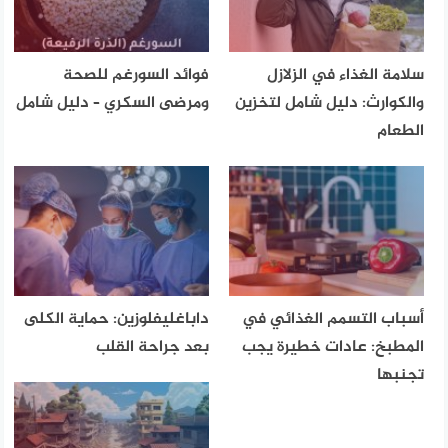
سلامة الغذاء في الزلازل
فوائد السورغم للصحة
والكوارث: دليل شامل لتخزين
ومرضى السكري – دليل شامل
الطعام
أسباب التسمم الغذائي في
داباغليفلوزين: حماية الكلى
المطبخ: عادات خطيرة يجب
بعد جراحة القلب
تجنبها