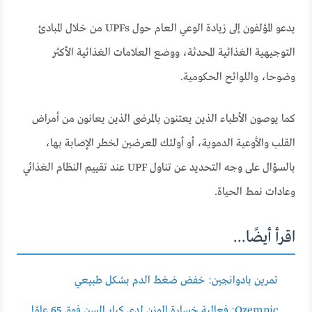
يدعو المؤلفون إلى زيادة الوعي العام حول UPFs من خلال المبادئ
التوجيهية الغذائية المحدثة، ووضع العلامات الغذائية الأكثر
وضوحا، واللوائح الحكومية.
كما يوصون الأطباء الذين يعتنون بالمرضى الذين يعانون من أمراض
القلب والأوعية الدموية، أو أولئك المعرضين لخطر الإصابة بها،
بالسؤال على وجه التحديد عن تناول UPF عند تقييم النظام الغذائي
وعادات نمط الحياة.
اقرأ أيضًا...
تمرين بادوانجين: خفض ضغط الدم بشكل طبيعي
Ozempic: فعالية خسارة الوزن لدى كبار السن فوق 65 عامًا