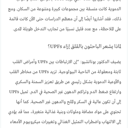
الدموية كانت متسقة بين مجموعات كبيرة ومتنوعة من السكان. ومع
ذلك، فقد أشاروا أيضًا إلى أن معظم الدراسات حتى الآن كانت قائمة
على الملاحظة، مع عدد قليل نسبيًا من تجارب التدخل طويلة المدى.
لماذا يشعر الباحثون بالقلق إزاء UPFs؟
يضيف الدكتور بوناتشيو: “إن الارتباطات بين UPFs وأمراض القلب
ثابتة ومعقولة من الناحية البيولوجية. تزيد UPFs من مخاطر القلب
والأوعية الدموية بشكل رئيسي عن طريق تعزيز السمنة والسكري
وارتفاع ضغط الدم وتراكم الدهون غير الصحية في الدم. تميل UPFs
إلى أن تكون عالية في السكر والملح والدهون غير الصحية. كما أنها
تحتوي على مواد مضافة وملوثات وبنية غذائية متغيرة، مما قد يؤدي
إلى الالتهاب واضطراب التمثيل الغذائي وتغييرات ميكروبيوم الأمعاء