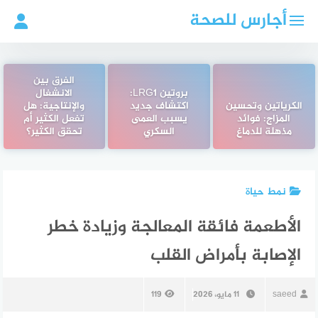
لتجاوز
أجارس للصحة
لى
لمحتوى
الفرق بين
بروتين LRG1:
الانشغال
الكرياتين وتحسين
اكتشاف جديد
والإنتاجية: هل
المزاج: فوائد
يسبب العمى
تفعل الكثير أم
مذهلة للدماغ
السكري
تحقق الكثير؟
نمط حياة
الأطعمة فائقة المعالجة وزيادة خطر
الإصابة بأمراض القلب
saeed
11 مايو، 2026
119