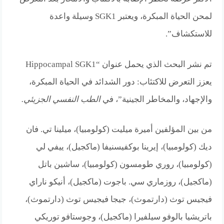
لمحن الحياة المبكرة، ويعتبر SGK1 وسيلة واعدة
للاستكشاف”.
تم نشر البحث الذي يحمل عنوان “Hippocampal SGK1
يعزز التعرض للاكتئاب: دور الشدائد في الحياة المبكرة،
والإجهاد، والمخاطر الجينية”، في
الطب النفسي الجزيئي.
من بين المؤلفين أميرة ميليت (كولومبيا)، ميلينا تي. فان
ديك (كولومبيا)، إيرينا بوكفيسنيفا (ماكجيل)، ييفي لي
(كولومبيا)، روري طومسون (كولومبيا)، ساشين باتل
(ماكجيل)، روزماري سي. باجوت (ماكجيل)، أنيكو ناراي
فيجيس توث (دارتموث)، جيجا فيجيس توث (دارتموث)،
باتريشيا بالوفو سيلفيرا (ماكجيل)، وجوستافو توريكي