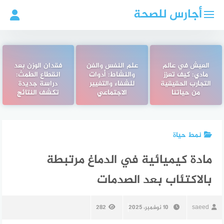
لتجاوز
أجارس للصحة
لى
لمحتوى
العيش في عالم
علم النفس والفن
فقدان الوزن بعد
مادي: كيف تعزز
والنشاط: أدوات
انقطاع الطمث:
التجارب الحقيقية
للشفاء والتغيير
دراسة جديدة
من حياتنا
الاجتماعي
تكشف النتائج
نمط حياة
مادة كيميائية في الدماغ مرتبطة
بالاكتئاب بعد الصدمات
saeed
10 نوفمبر، 2025
282