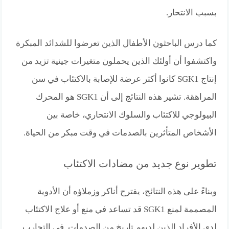
بسبب الانتحار.
كما درس الباحثون الأطفال الذين تعرضوا للشدائد المبكرة
واكتشفوا أن أولئك الذين يحملون متغيرات جينية تزيد من
إنتاج SGK1 كانوا أكثر عرضة للإصابة بالاكتئاب في سن
المراهقة. تشير هذه النتائج إلى أن SGK1 هو المحرك
البيولوجي للاكتئاب والسلوك الانتحاري، خاصة بين
الأشخاص المتأثرين بالصدمات في وقت مبكر من الحياة.
تطوير نوع جديد من مضادات الاكتئاب
وبناءً على هذه النتائج، يقترح أناكر وزملاؤه أن الأدوية
المصممة لمنع SGK1 قد تساعد في منع أو علاج الاكتئاب
لدى الأفراد الذين لديهم تاريخ من الصدمات. في التجارب