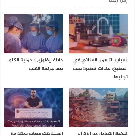
إقرأ أيضا
أسباب التسمم الغذائي في
داباغليفلوزين: حماية الكلى
المطبخ: عادات خطيرة يجب
بعد جراحة القلب
تجنبها
كيفية التعامل مع الزلازل:
السينابتك مصاب بمتلازمة