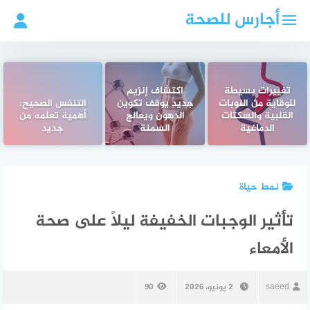
لتجاوز
أجارس للصحة
لى
لمحتوى
تغييرات بسيطة
اكتشاف إنزيم
للوقاية من النوبات
جديد يوقف تكوين
التنفس الصحيح:
القلبية والسكتات
الدهون ويعالج
أهمية تعلمه من
الدماغية
السمنة
جديد
نمط حياة
تأثير الوجبات الخفيفة ليلاً على صحة
الأمعاء
saeed
2 يونيو، 2026
90