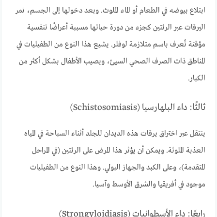
ابتلاع بيوضه في الطعام أو الماء الملوث. وبعد دخولها إلى الجسم، تمر
اليرقات عبر الرئتين كجزء من دورة حياتها مسببة أعراضًا تنفسية
مؤقتة تُعرف باسم متلازمة لوفلر. يشيع هذا النوع من الطفيليات في
المناطق ذات الصرف الصحي السيئ، ويصيب الأطفال بشكل أكثر من
الكبار.
ثالثًا: داء البلهارسيا (Schistosomiasis)
ينتقل عبر اختراق يرقات هذه الديدان للجلد أثناء السباحة في المياه
العذبة الملوثة. ويمكن أن يؤثر هذا المرض على الرئتين (في المراحل
المتقدمة)، وعلى الكبد والجهاز البولي. وهذا النوع من الطفيليات
موجود في أفريقيا والشرق الأوسط وآسيا.
رابعًا: داء الأسطوانيات (Strongyloidiasis)