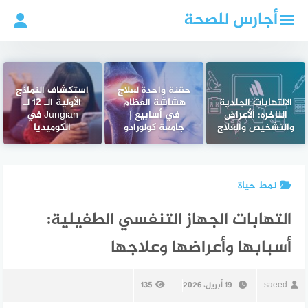
لتجاوز
أجارس للصحة
لى
لمحتوى
حقنة واحدة لعلاج
استكشاف النماذج
الالتهابات الجلدية
هشاشة العظام
الأولية الـ 12 لـ
الناخره: الأعراض
في أسابيع |
Jungian في
والتشخيص والعلاج
جامعة كولورادو
الكوميديا
نمط حياة
التهابات الجهاز التنفسي الطفيلية:
أسبابها وأعراضها وعلاجها
saeed
19 أبريل، 2026
135