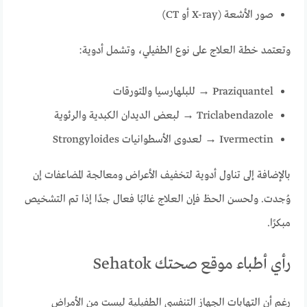
صور الأشعة (X-ray أو CT)
وتعتمد خطة العلاج على نوع الطفيلي، وتشمل أدوية:
Praziquantel → للبلهارسيا والمتورقات
Triclabendazole → لبعض الديدان الكبدية والرئوية
Ivermectin → لعدوى الأسطوانيات Strongyloides
بالإضافة إلى تناول أدوية لتخفيف الأعراض ومعالجة المضاعفات إن
وُجدت. ولحسن الحظ فإن العلاج غالبًا فعال جدًا إذا تم التشخيص
مبكرًا.
رأي أطباء موقع صحتك Sehatok
رغم أن التهابات الجهاز التنفسي الطفيلية ليست من الأمراض