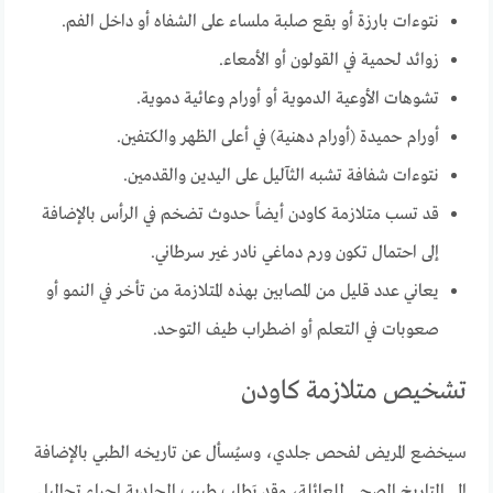
نتوءات بارزة أو بقع صلبة ملساء على الشفاه أو داخل الفم.
زوائد لحمية في القولون أو الأمعاء.
تشوهات الأوعية الدموية أو أورام وعائية دموية.
أورام حميدة (أورام دهنية) في أعلى الظهر والكتفين.
نتوءات شفافة تشبه الثآليل على اليدين والقدمين.
قد تسب متلازمة كاودن أيضاً حدوث تضخم في الرأس بالإضافة
إلى احتمال تكون ورم دماغي نادر غير سرطاني.
يعاني عدد قليل من المصابين بهذه المتلازمة من تأخر في النمو أو
صعوبات في التعلم أو اضطراب طيف التوحد.
تشخيص متلازمة كاودن
سيخضع المريض لفحص جلدي، وسيُسأل عن تاريخه الطبي بالإضافة
إلى التاريخ الصحي للعائلة، وقد يَطلب طبيب الجلدية إجراء تحاليل