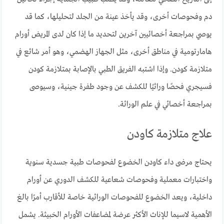
دم وفحوصات أخرى، وقد يأخذ عينة من الجلد لتحليلها، كما قد
يوصي بمراجعة أخصائيين آخرين لتحديد ما إذا كان لدى المريض أورام
هامارتومية في مناطق أخرى، مثل الجهاز الهضمي، وهو أمر شائع في
متلازمة كودن. وإذا اشتبه الفريق الطبي بالإصابة بمتلازمة كودن
فسيجري فحصًا وراثيًا للكشف عن وجود طفرة جينية، وسيوصى
بمراجعة أخصائي في علم الوراثة.
علاج متلازمة كاودن
يحتاج مرضى داء كاودن الخضوع لفحوصات طبية جسدية سنوية
واختبارات معملية وفحوصات شعاعية للكشف الدوري عن أورام
داخلية، ويعد الخضوع للفحوصات الوراثية خاصة للأقارب أمرًا بالغ
الأهمية لاسيما للإناث الأكثر عرضة لمضاعفات الأورام الخبيثة. يشمل