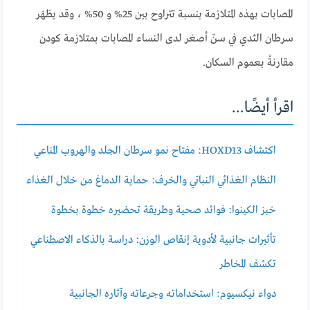
المصابات بهذه المتلازمة بنسبة تتراوح بين 25% و 50% ، وقد يظهَر
سرطان الثدي في سنّ أصغر لدى النساء المصابات بمتلازمة كودن
مقارنةً بعموم السكان.
اقرأ أيضًا...
اكتشاف HOXD13: مفتاح نمو سرطان الجلد والهروب المناعي
النظام الغذائي النباتي والخرف: حماية الدماغ من خلال الغذاء
خبز الكينوا: فوائد صحية وطريقة تحضيره خطوة بخطوة
تأثيرات جانبية لأدوية إنقاص الوزن: دراسة بالذكاء الاصطناعي
تكشف المخاطر
دواء نيكسيوم: استخداماته وجرعاته وآثاره الجانبية