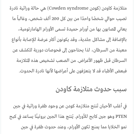
متلازمة كاودن (كودن Cowden syndrome) هي حالة وراثية نادرة
تصيب حوالي شخصًا واحدًا من بين كل 200 ألف شخص، وغالباً ما
يعاني المصابون بها من أورام حميدة تسمى الأورام الهامارتومية،
بالإضافة إلى مشاكل جلدية، وقد يكونون أكثر عرضة للإصابة بأنواع
معينة من السرطان، لذا يحتاجون إلى فحوصات دورية للكشف عن
السرطان قبل ظهور الأعراض. من الصعب تشخيص هذه المتلازمة
فبعض الأطباء قد لا يتعرّفون على أعراضها لأنها نادرة الحدوث.
سبب حدوث متلازمة كاودن
في أغلب الأحيان تَنتج متلازمة كودن عن وجود طفرة وراثية في جين
PTEN وهو جين كابح للأورام. يُنتج هذا الجين بروتينًا يساعد في كبح
نمو الخلايا مما يمنع تكون الأورام، وعند حدوث طفرة في جين