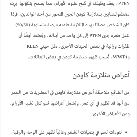
PTEN، يفقَد وظيفته في كَبح نشوء الأورام، مما يسمح بتكوّنها. يَرِث
معظم المصابين بمتلازمة كودن الجين المتحور من أحد الوالدين، فإذا
كان الشخص مصابًا بهذه المتلازمة فلديه فرصة متساوية (50/50)
لنقل طفرة جين PTEN إلى كل واحد من أبنائه، ويُعتقد أيضًا أن
طفرات وراثية في بعض الجينات الأخرى، مثل جيني KLLN
وWWP1، تُسبب ظهور متلازمة كودن في بعض العائلات.
أعراض متلازمة كاودن
من الشائع ملاحظة أعراض متلازمة كاودن في العشرينات من العمر
مع أنها قد تظهَر في أي عمر، وتشمل أعراضها نمو كتل تشبه الأورام،
ومن الأعراض الأخرى:
نتوءات تنمو في بصيلات الشعر وغالباً تظهَر على الوجه والرقبة.