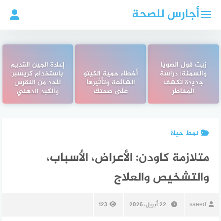
لتجاوز
أجارس للصحة
لى
لمحتوى
زيت فول الصويا
إعادة الجين القديم
والسمنة: دراسة
أخطاء حمية الكيتو
باستخدام كريسبر
جديدة تكشف
الشائعة وتأثيرها
للحد من النقرس
المخاطر
على صحتك
والكبد الدهني
نمط حياة
متلازمة كاودن: الأعراض، الأسباب،
والتشخيص والعلاج
saeed
22 أبريل، 2026
123