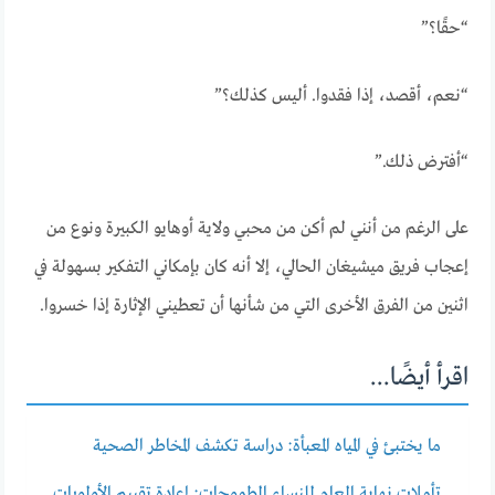
“حقًا؟”
“نعم، أقصد، إذا فقدوا. أليس كذلك؟”
“أفترض ذلك.”
على الرغم من أنني لم أكن من محبي ولاية أوهايو الكبيرة ونوع من
إعجاب فريق ميشيغان الحالي، إلا أنه كان بإمكاني التفكير بسهولة في
اثنين من الفرق الأخرى التي من شأنها أن تعطيني الإثارة إذا خسروا.
اقرأ أيضًا...
ما يختبئ في المياه المعبأة: دراسة تكشف المخاطر الصحية
تأملات نهاية العام للنساء الطموحات: إعادة تقييم الأولويات