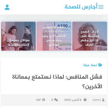
لتجاوز
أجارس للصحة
لى
لمحتوى
مضخة الإنسولين
أدوات السمع
MiniMed Flex:
وتأثيرها على
الابتكار الذي يغير
الذاكرة وخطر
حياة مرضى
سؤالان بسيطان
الخرف
السكري
لإنقاذ علاقتكما
نمط حياة
فشل المنافس: لماذا نستمتع بمعاناة
الآخرين؟
saeed
6 أكتوبر، 2025
0
267