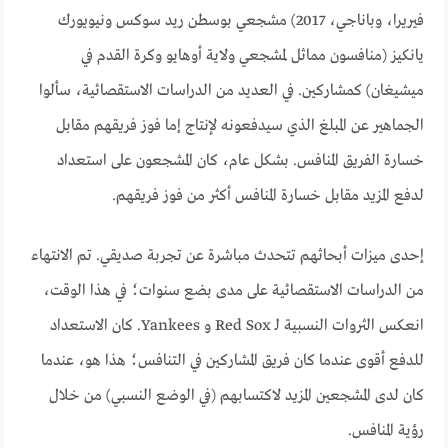
فيريرا، وباناجي، 2017) مشجعي بوسطن ريد سوكس ونيويورك
يانكيز (منافسون مماثل لمشجعي ولاية أوهايو وكرة القدم في
ميشيغان) كمشاركين. في العديد من الدراسات الاستقصائية، سألوا
الجماهير عن المبلغ الذي سيدفعونه لإنتاج إما فوز فريقهم مقابل
خسارة الفريق المنافس. بشكل عام، كان المشجعون على استعداد
لدفع المزيد مقابل خسارة المنافس أكثر من فوز فريقهم.
إحدى ميزات أبحاثهم تتحدث مباشرة عن تجربة صديقي. تم الانتهاء
من الدراسات الاستقصائية على مدى بضع سنوات؛ في هذا الوقت،
انعكس الثروات النسبية لـ Red Sox و Yankees. كان الاستعداد
للدفع أقوى عندما كان فريق المشاركين في التنافس؛ هذا هو، عندما
كان لدى المشجعين المزيد لاكتسابهم (في الوضع النسبي) من خلال
رؤية المنافس.