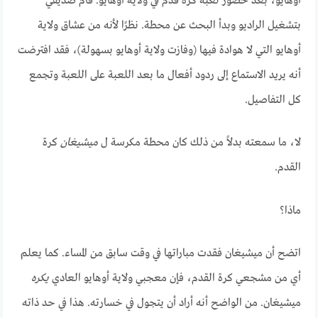
أوهايو، بعد حضور لعبة كرة قدم في ولاية أوهايو. قام صديقي
بتشغيل الراديو وبدأ البحث عن محطة. نظرًا لأنه من عشاق ولاية
أوهايو التي لا هوادة فيها (وفازت ولاية أوهايو بسهولة)، فقد افترضت
أنه يريد الاستماع إلى ردود أفعال ما بعد اللعبة على اللعبة وتجمع
كل التفاصيل.
لا، ما سمعته بدلاً من ذلك كان محطة مكرسة ل
ميشيغان
كرة
القدم.
ماذا؟
اتضح أن ميشيغان فقدت مباراتها في وقت سابق من المساء. كما يعلم
أي من مشجعي كرة القدم، فإن معجبي ولاية أوهايو العادي
يكره
ميشيغان. من الواضح أنه أراد أن يتجول في خسارته. هذا في حد ذاته