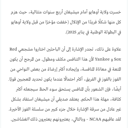
خسرت ولاية أوهايو أمام ميشيغان أربع سنوات متتالية، حيث هزم
كل منها شكلًا فريدًا من الإذلال (خففت مؤخرًا من قبل ولاية أوهايو
في البطولة الوطنية في يناير 2025).
علاوة على ذلك، تجدر الإشارة إلى أن الباحثين اختاروا مشجعي Red
Sox و Yankee لأن هذا التنافس مكثف ومطول. من المرجح أن يكون
المتعة في معاناة المنافسة، وإيجاده أكثر إرضاءً من بعض النواحي من
الفوز بالفوز في الفريق، أكثر احتمالًا عندما يكون تحديد المعجبين قويًا.
أيضًا، فإن الشعور بأن المنافس يستحق سوء الحظ سيجعله أكثر
كثافة، مهلة هذا الحكم. يعتقد صديقي أن ميشيغان استفاد بشكل
غير عادل من سرقة الإشارة خلال جزء كبير من سلسلة الفوز الأخيرة.
لقد عاقبهم NCAA – وبالتالي، يعتبرونهم يعتبرون ذلك
الغشاشين
.