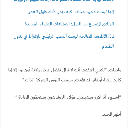
إنها ليست مجرد جينات: كيف يمر الآباء طول العمر
الزبادي المصنوع من النمل: اكتشافات العلماء الجديدة
لماذا الأطعمة المعالجة ليست السبب الرئيسي للإفراط في تناول
الطعام
واصلت. “لكنني اعتقدت أنك لا تزال تفضل عرض ولاية أوهايو، إلا إذا
كانت ولاية أوهايو قد فقدت. سيحب البؤس الشركة آنذاك.”
“اسمع، أنا أكره ميشيغان. هؤلاء الغشاشون يستحقون المعاناة.”
أظهر المجلد.