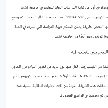
تومونوري أوبا من كلية الدراسات العليا للعلوم في جامعة تشيبا
باليابان، بتطوير نوع جديد من مادة الكربون تسمى “viciazites”. تم تصميم هذه المواد بحيث يتم وضع
 البعض بطريقة يمكن التحكم فيها. الدراسة التي نشرت في المجلة
وتا كوندو، وهو أيضًا من جامعة تشيبا.
لفة من الفيسيازيت، لكل منها نوع فريد من تكوين النيتروجين المجاور.
لإنتاج مجموعات أمين أولية مجاورة (مجموعات -NH2)، قاموا أولاً بتسخين مركب يسمى كورونين، ثم
معالجته بالبروم، يليه غاز الأمونيا. حققت هذه الطريقة المكونة من ثلاث خطوات انتقائية بنسبة 76%،
ن تم وضعها في المواضع المقصودة.