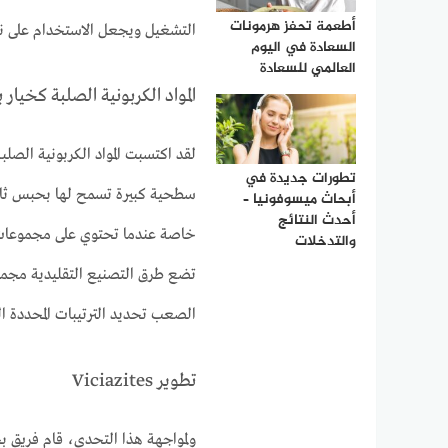
أطعمة تحفز هرمونات
التشغيل ويجعل الاستخدام على نطا
السعادة في اليوم
العالمي للسعادة
المواد الكربونية الصلبة كخيار 
لقد اكتسبت المواد الكربونية الصلبة
تطورات جديدة في
سطحية كبيرة تسمح لها بحبس ثاني 
أبحاث ميسوفونيا –
أحدث النتائج
خاصة عندما تحتوي على مجموعات و
والتدخلات
تضع طرق التصنيع التقليدية مجمو
الصعب تحديد الترتيبات المحددة ال
تطوير Viciazites
ولمواجهة هذا التحدي، قام فريق بح