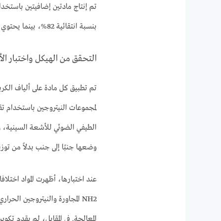
تم إنتاج مادتين إضافيتين باستخدا
بنسبة انتقائية 82%، بينما يحتوي الآخر على نيتروجين بيريديني مجاور بنسبة انتقائية 60%.
التحقق من الهيكل واختبار الأ
تم تطبيق كل مادة على ألياف الكرب
لمجموعات النيتروجين باستخدام تقن
الطيفي الضوئي للأشعة السينية، و
وضعها جنبًا إلى جنب بدلاً من توزي
عند اختبارها، أظهرت المواد اختلا
NH2 المجاورة والنيتروجين الحر
المعالجة. في المقابل، لم يقدم تك