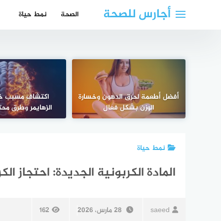
لتجاوز
أجارس للصحة
الصحة
نمط حياة
لى
لمحتوى
أفضل أطعمة لحرق الدهون وخسارة
اكتشاف مسبب خ
الوزن بشكل فعال
الزهايمر وطرق محت
نمط حياة
المادة الكربونية الجديدة: احتجاز ال
saeed
28 مارس، 2026
162