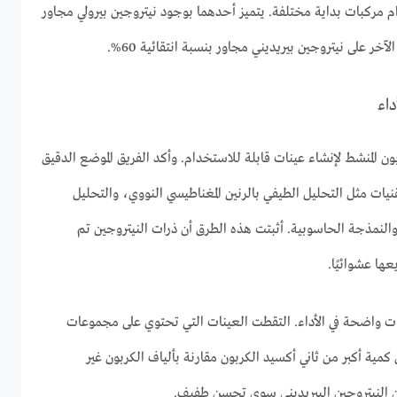
م مركبات بداية مختلفة. يتميز أحدهما بوجود نيتروجين بيرولي مجاور
داء
ون المنشط لإنشاء عينات قابلة للاستخدام. وأكد الفريق الموضع الدقيق
يات مثل التحليل الطيفي بالرنين المغناطيسي النووي، والتحليل
النمذجة الحاسوبية. أثبتت هذه الطرق أن ذرات النيتروجين تم
عها عشوائيًا.
فات واضحة في الأداء. التقطت العينات التي تحتوي على مجموعات
اري كمية أكبر من ثاني أكسيد الكربون مقارنة بألياف الكربون غير
وين النيتروجين البيريديني سوى تحسن طفيف.