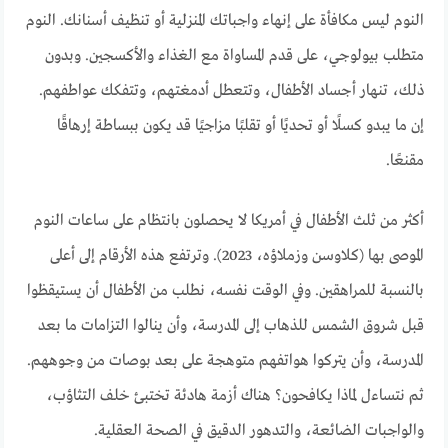
النوم ليس مكافأة على إنهاء واجباتك المنزلية أو تنظيف أسنانك. النوم
متطلب بيولوجي، على قدم المساواة مع الغذاء والأكسجين. وبدون
ذلك، تنهار أجساد الأطفال، وتتعطل أدمغتهم، وتتفكك عواطفهم.
إن ما يبدو كسلًا أو تحديًا أو تقلبًا مزاجيًا قد يكون ببساطة إرهاقًا
مقنعًا.
أكثر من ثلث الأطفال في أمريكا لا يحصلون بانتظام على ساعات النوم
الموصى بها (كلاوسن وزملاؤه، 2023). وترتفع هذه الأرقام إلى أعلى
بالنسبة للمراهقين. وفي الوقت نفسه، نطلب من الأطفال أن يستيقظوا
قبل شروق الشمس للذهاب إلى المدرسة، وأن ينالوا التزامات ما بعد
المدرسة، وأن يتركوا هواتفهم متوهجة على بعد بوصات من وجوههم.
ثم نتساءل لماذا يكافحون؟ هناك أزمة هادئة تختبئ خلف التثاؤب،
والواجبات الضائعة، والتدهور الدقيق في الصحة العقلية.