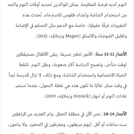
النوم لديه فرصة للمقاومة. يمكن للوالدين تحديد أوقات النوم والحد
من استخدام الشاشة وإنشاء طقوس للاسترخاء. تُحدث هذه
التغييرات فرقًا حقيقيًا، خاصة مع الدعم مثل التحكم في الإضاءة
وتقليل الضوضاء والاتساق (Magee وزملاؤه، 2022).
الأعمار 11-13 سنة
: الأمور تتغير بسرعة. يبقى الأطفال مستيقظين
لوقت متأخر، وتصبح الدراسة أكثر صعوبة، ويقل النوم. تلتقط
الحياة الاجتماعية واستخدام الشاشة. ومع ذلك، لا تزال المدرسة تبدأ
في وقت مبكر. غالبًا ما تكون هذه هي نقطة التحول، عندما تستمر
عادات النوم أو تنهار (Simšek وزملاؤه، 2019).
الأعمار 14-18
: نحن الآن في منطقة الخطر. ينام العديد من المراهقين
ست ساعات أو أقل. إنهم مرهقون، ومفرطون في التحفيز، ولا ينامون،