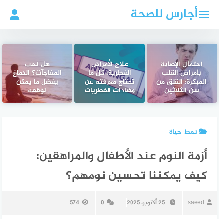
لتجاوز
أجارس للصحة
لى
لمحتوى
احتمال الإصابة
علاج الأمراض
هل نحب
بأمراض القلب
الفطرية: كل ما
المفاجآت؟ الدماغ
المبكرة: القلق من
تحتاج معرفته عن
يفضل ما يمكن
سن الثلاثين
مضادات الفطريات
توقعه
نمط حياة
أزمة النوم عند الأطفال والمراهقين:
كيف يمكننا تحسين نومهم؟
saeed
25 أكتوبر، 2025
0
574