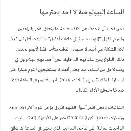
الساعة البيولوجية لا أحد يحترمها
نحن نحب أن نتحدث عن الانضباط عندما يتعلق الأمر بالمراهقين
والنوم. نقول “إنهم بحاجة إلى عادات أفضل” أو “وقت أقل للهاتف”.
لكن المشكلة هي أنهم لا يسهرون لوقت متأخر فقط لأنهم يريدون
ذلك. البلوغ يغير ساعاتهم الداخلية. تفرز أجسامهم الميلاتونين في
وقت لاحق من المساء، مما يعني أنهم لا يستطيعون النوم مبكرًا حتى
لو حاولوا ذلك (تاروخ وزملاؤه، 2016). ثم نوقظهم في الساعة 6:30
صباحًا ونتوقع الأداء الكامل.
الشاشات تجعل الأمر أسوأ. الضوء الأزرق يؤخر النوم أكثر (Simšek
وزملاؤه، 2019). لكن المشكلة لا تقتصر على الأجهزة. إنه كل شيء.
الواجبات المنزلية التي تتأخر. التدريب الذي ينتهي في الساعة 9. توقع