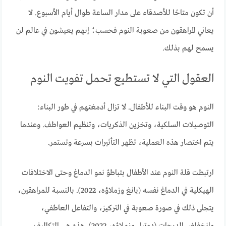
أن تكون متاحًا للأصدقاء على مدار الساعة طوال أيام الأسبوع. لا
يعاني المراهقون من صعوبة النوم فحسب؛ إنهم يعيشون في عالم لن
يسمح لهم بذلك.
العقول التي لا تستطيع تحمل تفويت النوم
النوم هو وقت البناء للأطفال. لا تزال أدمغتهم في طور البناء:
التوصيلات السلكية، وتخزين الذكريات، وتنظيم العواطف. وعندما
يتم اختصار هذه العملية، تظهر التأثيرات بسرعة وتستمر.
ارتبطت قلة النوم عند الأطفال بتباطؤ نمو الدماغ وحتى الاختلافات
الهيكلية في الدماغ نفسه (يانغ وزملاؤه، 2022). بالنسبة للمراهقين،
يتجلى ذلك في صورة صعوبة في التركيز، والتفاعل العاطفي،
وانخفاض الدرجات (دوتيل وزملاؤه، 2022). هذه هي التكاليف