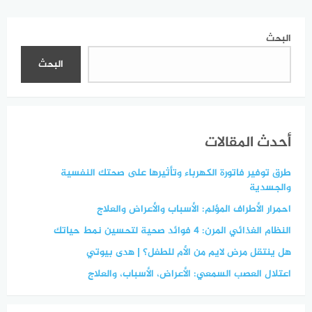
المخاطر والوقاية
البحث
البحث
أحدث المقالات
طرق توفير فاتورة الكهرباء وتأثيرها على صحتك النفسية
والجسدية
احمرار الأطراف المؤلم: الأسباب والأعراض والعلاج
النظام الغذائي المرن: 4 فوائد صحية لتحسين نمط حياتك
هل ينتقل مرض لايم من الأم للطفل؟ | هدى بيوتي
اعتلال العصب السمعي: الأعراض، الأسباب، والعلاج