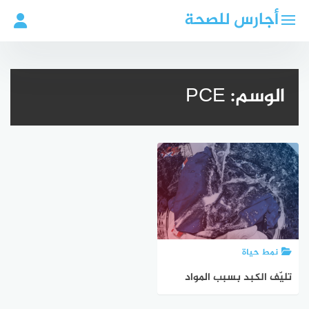
لتجاوز
أجارس للصحة
لى
لمحتوى
الوسم:
PCE
نمط حياة
تليّف الكبد بسبب المواد
الكيميائية في الدراي كلين –