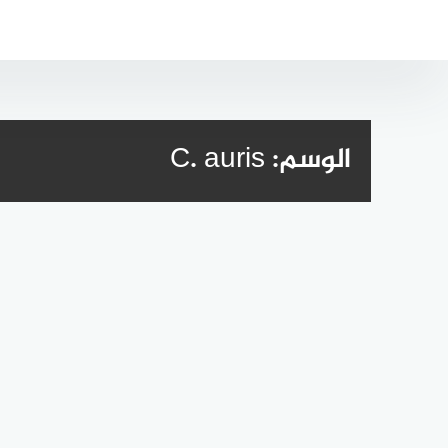
لتجاوز
لى
لمحتوى
الوسم:
C. auris