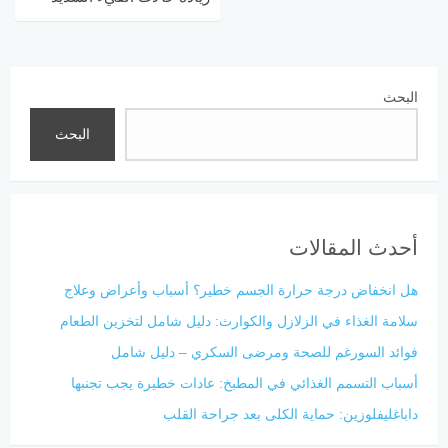
لمستخدمي القنب في غرفة
الطوارئ
البحث
البحث
أحدث المقالات
هل انخفاض درجة حرارة الجسم خطير؟ أسباب وأعراض وعلاج
سلامة الغذاء في الزلازل والكوارث: دليل شامل لتخزين الطعام
فوائد السورغم للصحة ومرضى السكري – دليل شامل
أسباب التسمم الغذائي في المطبخ: عادات خطيرة يجب تجنبها
داباغليفلوزين: حماية الكلى بعد جراحة القلب