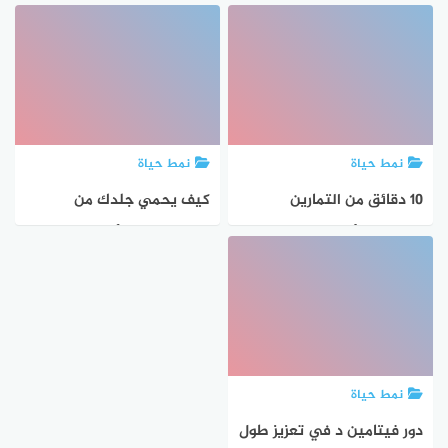
على سرطان القولون
للسرطان: الوقاية قبل فوات
والمستقيم
الأوان
نمط حياة
نمط حياة
10 دقائق من التمارين
كيف يحمي جلدك من
الرياضية: تأثيرات مضادة
السرطان ضد الأشعة
للسرطان
الشمسية
نمط حياة
دور فيتامين د في تعزيز طول