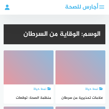
لتجاوز
أجارس للصحة
لى
لمحتوى
الوسم:
الوقاية من السرطان
نمط حياة
نمط حياة
علامات تحذيرية من سرطان
منظمة الصحة: توقعات
القولون والمستقيم للشباب
بارتفاع إصابات السرطان إلى