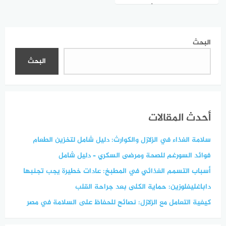
العمر والوقاية من الأمراض
البحث
البحث
أحدث المقالات
سلامة الغذاء في الزلازل والكوارث: دليل شامل لتخزين الطعام
فوائد السورغم للصحة ومرضى السكري – دليل شامل
أسباب التسمم الغذائي في المطبخ: عادات خطيرة يجب تجنبها
داباغليفلوزين: حماية الكلى بعد جراحة القلب
كيفية التعامل مع الزلازل: نصائح للحفاظ على السلامة في مصر