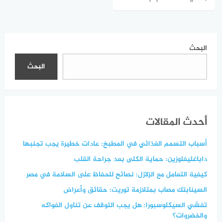
ممارسة الجنس؟
البحث
البحث
أحدث المقالات
أسباب التسمم الغذائي في المطبخ: عادات خطيرة يجب تجنبها
داباغليفلوزين: حماية الكلى بعد جراحة القلب
كيفية التعامل مع الزلازل: نصائح للحفاظ على السلامة في مصر
السينابتك مصاب بمتلازمة توريت: حقائق وأعراض
تفشي السيكلوسبورا: هل يجب التوقف عن تناول الفواكه
والخضروات؟