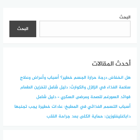
العلاج الكيميائي
البحث
البحث
أحدث المقالات
هل انخفاض درجة حرارة الجسم خطير؟ أسباب وأعراض وعلاج
سلامة الغذاء في الزلازل والكوارث: دليل شامل لتخزين الطعام
فوائد السورغم للصحة ومرضى السكري – دليل شامل
أسباب التسمم الغذائي في المطبخ: عادات خطيرة يجب تجنبها
داباغليفلوزين: حماية الكلى بعد جراحة القلب