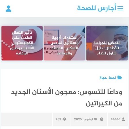
لتجاوز
أجارس للصحة
لى
لمحتوى
تأثير انقطاع
استخدام أدوية
الطمث على
التحضير للجراحة
الستاتين لمرضى
الكوليسترول:
للأطفال: دليل
السكري: الفوائد
الأسباب وطرق
شامل للآباء
والمخاطر
الوقاية
نمط حياة
وداعًا للتسوس: معجون الأسنان الجديد
من الكيراتين
saeed
10 نوفمبر، 2025
269