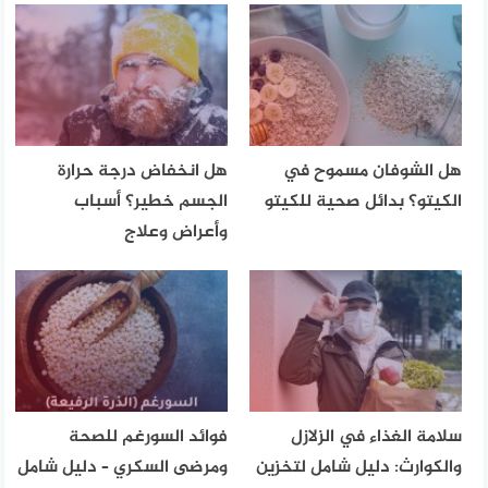
هل الشوفان مسموح في
هل انخفاض درجة حرارة
الكيتو؟ بدائل صحية للكيتو
الجسم خطير؟ أسباب
وأعراض وعلاج
سلامة الغذاء في الزلازل
فوائد السورغم للصحة
والكوارث: دليل شامل لتخزين
ومرضى السكري – دليل شامل