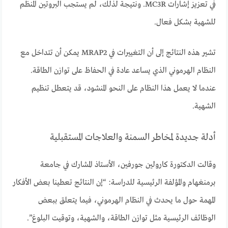
في تعزيز إشارات MC3R. ونتيجة لذلك، لم يستجب البروتين المنظم
للشهية بشكل فعال.
تشير هذه النتائج إلى أن التغييرات في MRAP2 يمكن أن تتداخل مع
النظام الهرموني الذي يساعد عادة في الحفاظ على توازن الطاقة.
عندما لا يعمل هذا النظام على النحو المنشود، قد يتعطل تنظيم
الشهية.
أدلة جديدة لمخاطر السمنة والعلاجات المستقبلية
وقالت الدكتورة كارولين جورفين، الأستاذ المشارك في جامعة
برمنغهام والمؤلفة الرئيسية للدراسة: “إن النتائج تعطينا بعض الأفكار
المهمة حول ما يحدث في النظام الهرموني، فيما يتعلق ببعض
الوظائف الرئيسية مثل توازن الطاقة، والشهية، وتوقيت البلوغ”.