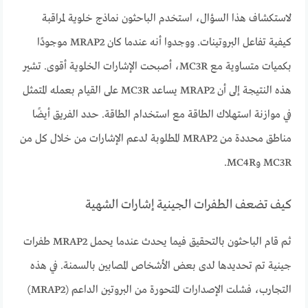
لاستكشاف هذا السؤال، استخدم الباحثون نماذج خلوية لمراقبة
كيفية تفاعل البروتينات. ووجدوا أنه عندما كان MRAP2 موجودًا
بكميات متساوية مع MC3R، أصبحت الإشارات الخلوية أقوى. تشير
هذه النتيجة إلى أن MRAP2 يساعد MC3R على القيام بعمله المتمثل
في موازنة استهلاك الطاقة مع استخدام الطاقة. حدد الفريق أيضًا
مناطق محددة من MRAP2 المطلوبة لدعم الإشارات من خلال كل من
MC3R وMC4R.
كيف تضعف الطفرات الجينية إشارات الشهية
ثم قام الباحثون بالتحقيق فيما يحدث عندما يحمل MRAP2 طفرات
جينية تم تحديدها لدى بعض الأشخاص المصابين بالسمنة. في هذه
التجارب، فشلت الإصدارات المتحورة من البروتين الداعم (MRAP2)