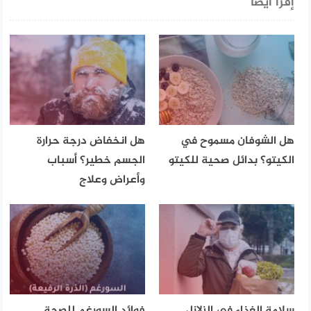
إقرأ أيضا
هل الشوفان مسموح في
هل انخفاض درجة حرارة
الكيتو؟ بدائل صحية للكيتو
الجسم خطير؟ أسباب
وأعراض وعلاج
سلامة الغذاء في الزلازل
فوائد السورغم للصحة