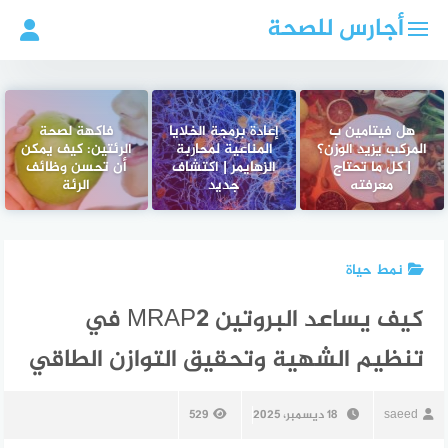
لتجاوز
أجارس للصحة
لى
لمحتوى
هل فيتامين ب
إعادة برمجة الخلايا
فاكهة لصحة
المركب يزيد الوزن؟
المناعية لمحاربة
الرئتين: كيف يمكن
| كل ما تحتاج
الزهايمر | اكتشاف
أن تحسن وظائف
معرفته
جديد
الرئة
نمط حياة
كيف يساعد البروتين MRAP2 في
تنظيم الشهية وتحقيق التوازن الطاقي
saeed
18 ديسمبر، 2025
529