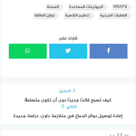
MRAP2
البروتينات المساعدة
السمنة
الطفرات الجينية
تنظيم الشهية
توازن الطاقة
شارك على
السابق
كيف تصبح قائدًا جديدًا دون أن تكون متسلطًا
التالي
إعادة توصيل دوائر الدماغ في متلازمة داون: دراسة جديدة