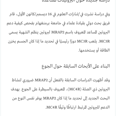
دراسة جديدة حول البروتينات المساعدة
وفي دراسة نشرت في
إشارات العلوم
في 16 ديسمبر/كانون الأول، قام
فريق بحث دولي بقيادة علماء في جامعة برمنغهام بفحص كيفية دعم
البروتين المساعد المعروف باسم MRAP2 لبروتين ينظم الشهية يسمى
MC3R. يلعب MC3R دورًا رئيسيًا في تحديد ما إذا كان الجسم يخزن
الطاقة أو يستخدمها.
البناء على الأبحاث السابقة حول الجوع
وقد أظهرت الدراسات السابقة بالفعل أن MRAP2 ضروري لنشاط
البروتين ذي الصلة (MC4R)، المعروف بالسيطرة على الجوع. يهدف
البحث الجديد إلى تحديد ما إذا كان MRAP2 يوفر نفس النوع من
الدعم للبروتين المرتبط ارتباطًا وثيقًا MC4R.