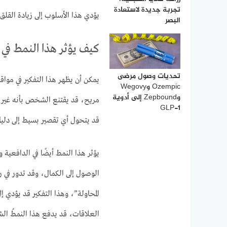
تجربة جديدة لاستعادة
يؤدي هذا الأسلوب إلى زيادة القلق
البصر
كيف يؤثر هذا النمط في ا
تحديات وصول مرضى
يمكن أن يظهر هذا التفكير في موا
Ozempic وWegovy
وZepbound إلى أدوية
مريح، قد يقتنع الشخص بأنه غير م
GLP-1
قد يتحول أي تقصير بسيط إلى دليل
يؤثر هذا النمط أيضًا في الدافعية
الوصول إلى الكمال، وقد تدور في ر
المحاولة”، وهذا التفكير قد يؤدي 
العلاقات، قد يدفع هذا النمطُ الش