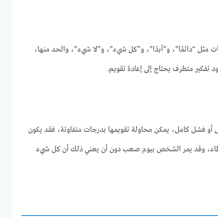
مات مثل “دائمًا”، و”أبدًا”، و”كل شيء”، و”لا شيء”، والحد منها،
د تفكير متطرف يحتاج إلى إعادة تقويم.
ل أو فشل كامل، يمكن محاولة تقويمها بدرجات متفاوتة، فقد يكون
خطاء، وقد يمر الشخص بيوم صعب دون أن يعني ذلك أن كل شيء