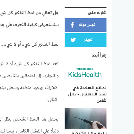
شارك على
هل تعاني من نمط التفكير كل شيء أ
فيس بوك
سنستعرض كيفية التعرف على هذا ا
تويتر
نمط التفكير كل شيء أو لا شيء ..
إقرأ أيضا
يُعد نمط التفكير كل شيء أو لا شي
والتجارب إلى احتمالين متناقضين
نصائح للسلامة في
الاعتراف بوجود منطقة وسطى بينهما
لعبة البيسبول – دليل
الثنائي.
شامل
يجعل هذا النمط الشخص ينظر إلى
دليلًا على الفشل الكامل، بينما يُ
زراعة خلايا الشبكية: