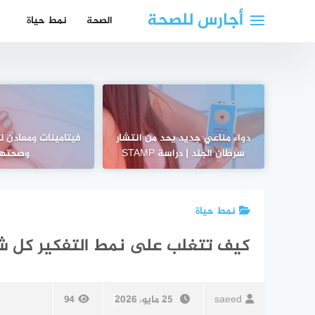
لتجاوز
أجارس للصحة
الصحة
نمط حياة
لى
لمحتوى
دواء مناعي جديد يحد من انتشار
فيتامينات ومعادن لت
سرطان الجلد | دراسة STAMP
وصحتها
نمط حياة
كيف تتغلب على نمط التفكير كل ش
saeed
25 مايو، 2026
94