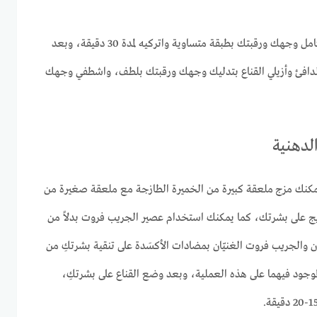
ضعي قناع الوجه المنزلي هذا على كامل وجهك ورقبتك بطبقة متساوية واتركيه لمدة 30 دقيقة، وبعد
الماء الدافئ وأزيلي القناع بتدليك وجهك ورقبتك بلطف، واشطفي وجهك
لدهنية
مكنك مزج ملعقة كبيرة من الخميرة الطازجة مع ملعقة صغيرة من
زيج على بشرتك، كما يمكنك استخدام عصير الجريب فروت بدلاً من
ن والجريب فروت الغنيّان بمضادات الأكسَدة على تنقية بشرتكِ من
لموجود فيهما على هذه العملية، وبعد وضع القناع على بشرتكِ،