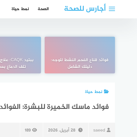
لتجاوز
أجارس للصحة
الصحة
نمط حياة
لى
لمحتوى
فوائد قناع الفحم النشط للوجه:
ببتيد CAQK
دليلك الشامل
تلف الدماغ بعد 
نمط حياة
فوائد ماسك الخميرة للبشرة: الفوائد،
saeed
28 أبريل، 2026
189