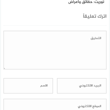
توريت: حقائق وأعراض
اترك تعليقاً