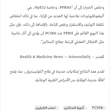
وخلص الخبراء إلى أن “PPRHs، وخاصة HpE12، هي
أليغنوكليوتيدات علاجية لها العديد من المزايا، بما في ذلك انخفاض
تكلفة التوليف والاستقرار ونقص المناعة. بالإضافة إلى ذلك، فإن مثل
هذا النهج القائم على PPRH ضد PCSK9 لن يؤدي إلى آثار جانبية
مثل الاعتلال العضلي المرتبط بعلاج الستاتين”.
المصدر :- Health & Medicine News — ScienceDaily
تقدم هذه النتائج إمكانيات جديدة في علاج الكوليسترول، مما يفتح
آفاقًا جديدة للوقاية من الأمراض القلبية الوعائية.
PCSK9
أدوية الستاتين
تصلب الشرايين