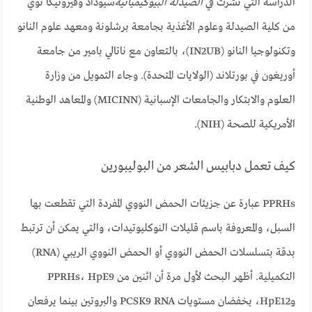
الدراسة التي نشرت في
الصيدلة البيوكيميائية
سيوداد وفيرونيكا نوي
من كلية الصيدلة وعلوم الأغذية بجامعة برشلونة ومعهد علوم النانو
وتكنولوجيا النانو (IN2UB)، بالتعاون مع ناتالي بامير من جامعة
أوريغون في بورتلاند (الولايات المتحدة). وجاء التمويل من وزارة
العلوم والابتكار والجامعات الإسبانية (MICINN) والمعاهد الوطنية
الأمريكية للصحة (NIH).
كيف تعمل دبابيس الشعر من البوليبورين
PPRHs عبارة عن جزيئات الحمض النووي المفردة التي تقطعت بها
السبل، والمعروفة باسم قليلات النوكليوتيدات، والتي يمكن أن ترتبط
بدقة بتسلسلات الحمض النووي أو الحمض النووي الريبي (RNA)
التكميلية. أظهر البحث لأول مرة أن اثنين من PPRHs، HpE9
وHpE12، يخفضان مستويات PCSK9 RNA والبروتين بينما يرفعان