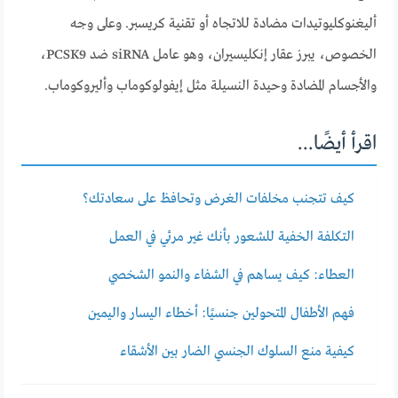
أليغنوكليوتيدات مضادة للاتجاه أو تقنية كريسبر. وعلى وجه
الخصوص، يبرز عقار إنكليسيران، وهو عامل siRNA ضد PCSK9،
والأجسام المضادة وحيدة النسيلة مثل إيفولوكوماب وأليروكوماب.
اقرأ أيضًا...
كيف تتجنب مخلفات الغرض وتحافظ على سعادتك؟
التكلفة الخفية للشعور بأنك غير مرئي في العمل
العطاء: كيف يساهم في الشفاء والنمو الشخصي
فهم الأطفال المتحولين جنسيًا: أخطاء اليسار واليمين
كيفية منع السلوك الجنسي الضار بين الأشقاء