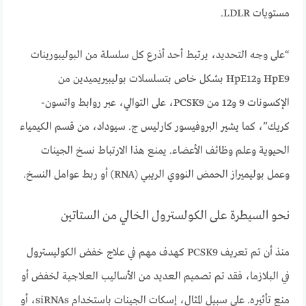
مستويات LDLR.
“على وجه التحديد، يرتبط أحد أذرع كل سلسلة من البوليبورينات
HpE9 وHpE12 بشكل خاص بتسلسلات بوليبيريميدين من
الإكسونات 9 و12 من PCSK9، على التوالي، عبر روابط واتسون-
كريك”، كما يشير البروفيسور كارليس ج. سيوداد، من قسم الكيمياء
الحيوية وعلم وظائف الأعضاء. يمنع هذا الارتباط نسخ الجينات
وعمل بوليميراز الحمض النووي الريبي (RNA) أو ربط عوامل النسخ.
نحو السيطرة على الكولسترول الخالي من الستاتين
منذ أن تم تعريف PCSK9 كهدف مهم في علاج خفض الكوليسترول
في البلازما، فقد تم تصميم العديد من الأساليب العلاجية لخفض أو
منع تأثيره. على سبيل المثال، إسكات الجينات باستخدام siRNAs، أو