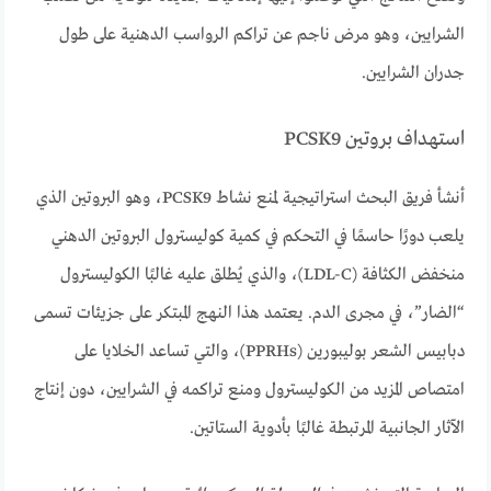
الشرايين، وهو مرض ناجم عن تراكم الرواسب الدهنية على طول
جدران الشرايين.
استهداف بروتين PCSK9
أنشأ فريق البحث استراتيجية لمنع نشاط PCSK9، وهو البروتين الذي
يلعب دورًا حاسمًا في التحكم في كمية كوليسترول البروتين الدهني
منخفض الكثافة (LDL-C)، والذي يُطلق عليه غالبًا الكوليسترول
“الضار”، في مجرى الدم. يعتمد هذا النهج المبتكر على جزيئات تسمى
دبابيس الشعر بوليبورين (PPRHs)، والتي تساعد الخلايا على
امتصاص المزيد من الكوليسترول ومنع تراكمه في الشرايين، دون إنتاج
الآثار الجانبية المرتبطة غالبًا بأدوية الستاتين.