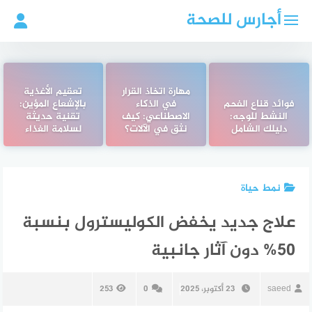
لتجاوز
أجارس للصحة
لى
لمحتوى
مهارة اتخاذ القرار
تعقيم الأغذية
فوائد قناع الفحم
في الذكاء
بالإشعاع المؤين:
النشط للوجه:
الاصطناعي: كيف
تقنية حديثة
دليلك الشامل
نثق في الآلات؟
لسلامة الغذاء
نمط حياة
علاج جديد يخفض الكوليسترول بنسبة
50% دون آثار جانبية
saeed
23 أكتوبر، 2025
0
253