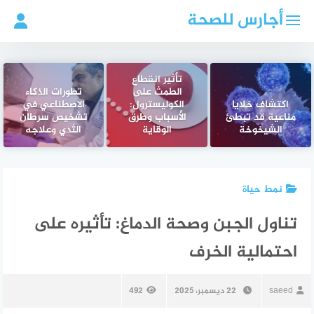
لتجاوز
أجارس للصحة
لى
لمحتوى
تأثير انقطاع
الطمث على
تطورات الذكاء
اكتشاف خلايا
الكوليسترول:
الاصطناعي في
مناعية قد تبطئ
الأسباب وطرق
تشخيص سرطان
الشيخوخة
الوقاية
الثدي وعلاجه
نمط حياة
تناول الجبن وصحة الدماغ: تأثيره على
احتمالية الخرف
saeed
22 ديسمبر، 2025
492