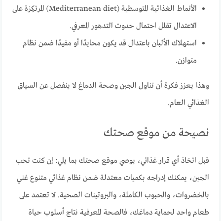
الأنماط الغذائية المتوسطية (Mediterranean diet) المرتكِزة على
الاعتدال تقلل احتمال حدوث التدهور المعرفي.
استهلاك الألبان باعتدال قد يكون محايدًا أو مفيدًا ضمن نظام
متوازن.
وهذا يعزز فكرة أن تناول الجبن وصحة الدماغ لا ينفصل عن السياق
الغذائي العام.
نصيحة من موقع صحتك
قبل اتخاذ أي قرار غذائي، يوصي موقع صحتك بما يلي: إن كنت تحب
الجبن، يمكنك إدراجه بكميات معتدلة ضمن نظام غذائي متنوع غني
بالخضروات، والحبوب الكاملة، والبروتينات الصحية. لا تعتمد على
طعام واحد لحماية دماغك، فالصحة المعرفية نتاج أسلوب حياة