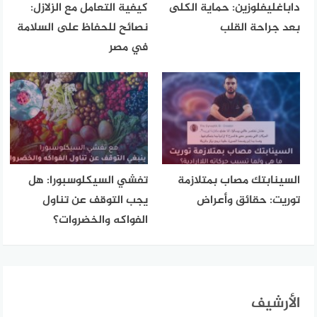
داباغليفلوزين: حماية الكلى
كيفية التعامل مع الزلازل:
بعد جراحة القلب
نصائح للحفاظ على السلامة
في مصر
السينابتك مصاب بمتلازمة
تفشي السيكلوسبورا: هل
توريت: حقائق وأعراض
يجب التوقف عن تناول
الفواكه والخضروات؟
الأرشيف