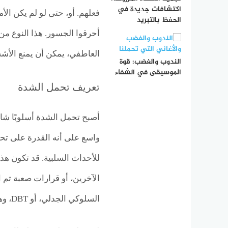
اكتشافات جديدة في
فعلهم. أو، حتى لو لم يكن الأم
الحفظ بالتبريد
أحرقوا الجسور. هذا النوع م
العاطفي، يمكن أن يمنع الأش
الندوب والغضب: قوة
الموسيقى في الشفاء
تعريف تحمل الشدة
أصبح تحمل الشدة أسلوبًا شائ
واسع على أنه القدرة على تحم
للأحداث السلبية. قد تكون ه
الآخرين، أو قرارات صعبة تم ات
السلوكي الجدلي، أو DBT، وهو نهج شامل لعلاج خلل التنظيم العاطفي والسلوك المتهور.