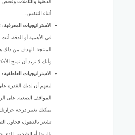
الذهنية والتأملات وفحص ال
أثناء التنفس.
الاستراتيجيات المعرفية:
ت
في الأهمية أو الدقة. أنت 
المنتجة. الهدف من ذلك هو
وأنك لا تريد أن تمنح الأف
الاستراتيجيات العاطفية:
ا
ليفهم أن لديك القدرة على 
المواقف الصعبة. على الرغم
يمكنك تغيير درجة حرارتك 
تشعر بالذهول، فحاول التف
بالرضا أو الشخص الذي جع