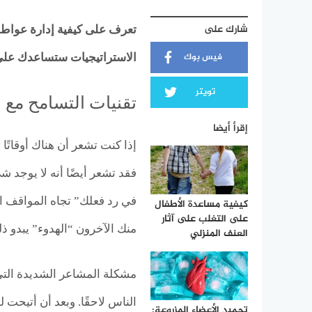
شارك على
تعرف على كيفية إدارة عواطف
فيس بوك
الاستراتيجيات ستساعدك على
تويتر
تقنيات التسامح مع 
إقرأ أيضا
إذا كنت تشعر أن هناك أوقات
فقد تشعر أيضًا أنه لا يوجد ش
في رد فعلك” تجاه المواقف ال
كيفية مساعدة الأطفال
على التغلب على آثار
منك الآخرون “الهدوء” يبدو ذل
العنف المنزلي
مشكلة المشاعر الشديدة التي 
الناس لاحقًا. وبعد أن أتيحت ل
تجميد الأعضاء المزروعة: