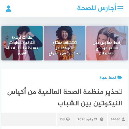
لتجاوز
أجارس للصحة
لى
لمحتوى
عادات لزيادة
رابط مفاجئ بين
اكتشاف مفتاح
التركيز: خطوات
الشعر الرمادي
“التوقف عن
بسيطة لبناء انتباه
والسرطان
الخدش” في الدماغ
أقوى
نمط حياة
تحذير منظمة الصحة العالمية من أكياس
النيكوتين بين الشباب
saeed
21 مايو، 2026
108