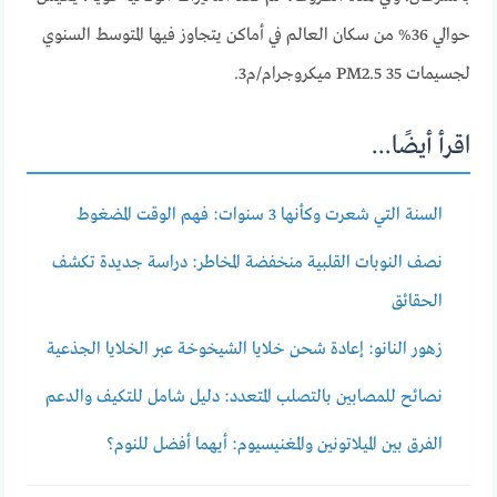
حوالي 36% من سكان العالم في أماكن يتجاوز فيها المتوسط ​​السنوي
لجسيمات PM2.5 35 ميكروجرام/م3.
اقرأ أيضًا...
السنة التي شعرت وكأنها 3 سنوات: فهم الوقت المضغوط
نصف النوبات القلبية منخفضة المخاطر: دراسة جديدة تكشف
الحقائق
زهور النانو: إعادة شحن خلايا الشيخوخة عبر الخلايا الجذعية
نصائح للمصابين بالتصلب المتعدد: دليل شامل للتكيف والدعم
الفرق بين الميلاتونين والمغنيسيوم: أيهما أفضل للنوم؟