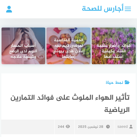
لتجاوز
أجارس للصحة
لى
لمحتوى
الحمية المناسبة
فوائد وأضرار عشبة
لمرضى لايم بعد
أسباب انحسار
القتاد وكيفية
إعلان هدى بيوتي
النوم لدى الرضع
استخدامها
إصابتها
وكيفية علاجه
نمط حياة
تأثير الهواء الملوث على فوائد التمارين
الرياضية
saeed
28 نوفمبر، 2025
244