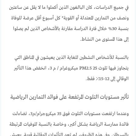
في جميع الدراسات، كان البالغون الذين أكملوا ما لا يقل عن ساعتين
ونصف من التمارين المعتدلة أو القوية* كل أسبوع أقل عرضة للوفاة
بنسبة 30% خلال فترة الدراسة مقارنة بالأشخاص الذين لم يصلوا
إلى هذا المستوى من النشاط.
بالنسبة للأشخاص النشطين للغاية الذين يعيشون في المناطق التي
يتجاوز فيها تلوث PM2.5 25 ميكروغرام / م 3، انخفض هذا التأثير
الوقائي إلى 12-15٪ فقط.
تأثير مستويات التلوث المرتفعة على فوائد التمارين الرياضية
وعندما ارتفعت مستويات التلوث فوق 35 ميكروجرام/م3، تضاءلت
فائدة ممارسة الرياضة بشكل أكبر، وخاصة بالنسبة للوفيات المرتبطة
بالسرطان. وفي هذه الظروف، لم تعد التأثيرات الوقائية قوية. يعيش