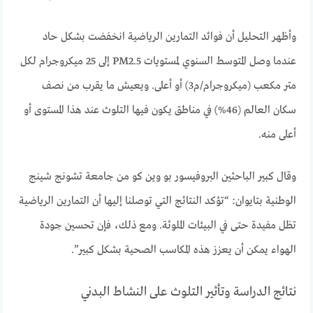
وأظهر التحليل أن فوائد التمارين الرياضية انخفضت بشكل حاد
عندما وصل المتوسط ​​السنوي لمستويات PM2.5 إلى 25 ميكروجرام لكل
متر مكعب (ميكروجرام/م3) أو أعلى. ويعيش ما يقرب من نصف
سكان العالم (46%) في مناطق يكون فيها التلوث عند هذا المستوى أو
أعلى منه.
وقال كبير الباحثين البروفيسور بو وين كو من جامعة تشونج شينج
الوطنية بتايوان: “تؤكد النتائج التي توصلنا إليها أن التمارين الرياضية
تظل مفيدة حتى في البيئات الملوثة. ومع ذلك، فإن تحسين جودة
الهواء يمكن أن يعزز هذه المكاسب الصحية بشكل كبير”.
نتائج الدراسة وتأثير التلوث على النشاط البدني