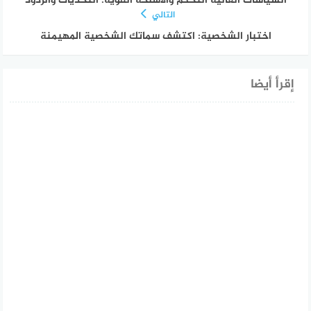
السياسات العالية التحكم والأسلحة القوية: التحديات والردود
التالي
اختبار الشخصية: اكتشف سماتك الشخصية المهيمنة
إقرأ أيضا