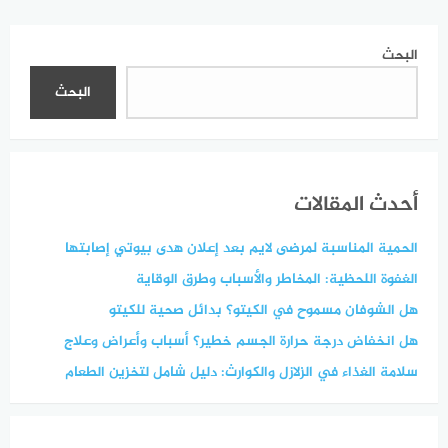
البحث
البحث
أحدث المقالات
الحمية المناسبة لمرضى لايم بعد إعلان هدى بيوتي إصابتها
الغفوة اللحظية: المخاطر والأسباب وطرق الوقاية
هل الشوفان مسموح في الكيتو؟ بدائل صحية للكيتو
هل انخفاض درجة حرارة الجسم خطير؟ أسباب وأعراض وعلاج
سلامة الغذاء في الزلازل والكوارث: دليل شامل لتخزين الطعام