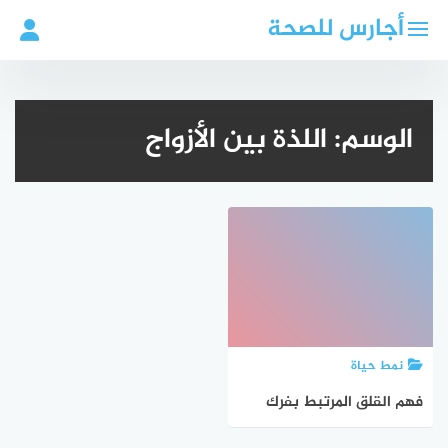
لتجاوز
أجارس للصحة
لى
لمحتوى
الوسم:
اللذة بين الأزواج
نمط حياة
فهم القلق المرتبط بفرك
البظر: رؤية علمية ونفسية