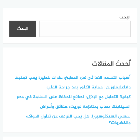
البحث
البحث
أحدث المقالات
أسباب التسمم الغذائي في المطبخ: عادات خطيرة يجب تجنبها
داباغليفلوزين: حماية الكلى بعد جراحة القلب
كيفية التعامل مع الزلازل: نصائح للحفاظ على السلامة في مصر
السينابتك مصاب بمتلازمة توريت: حقائق وأعراض
تفشي السيكلوسبورا: هل يجب التوقف عن تناول الفواكه
والخضروات؟