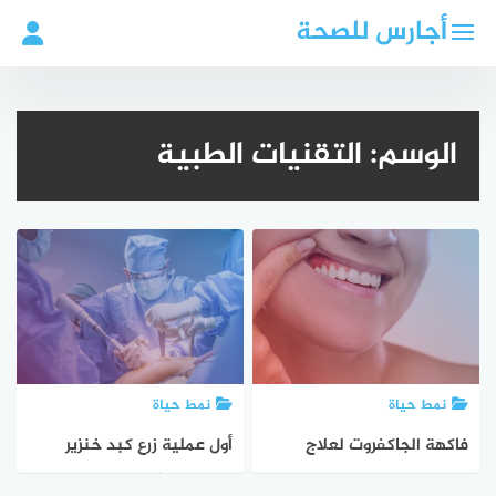
لتجاوز
أجارس للصحة
لى
لمحتوى
الوسم:
التقنيات الطبية
نمط حياة
نمط حياة
فاكهة الجاكفروت لعلاج
أول عملية زرع كبد خنزير
التهاب اللثة: ابتكار جديد
معدل وراثيًا لإنسان حي