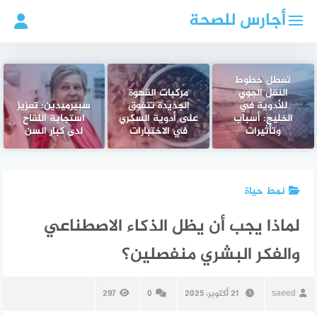
لتجاوز
أجارس للصحة
لى
لمحتوى
تعطل خطوط
النقل الجوي
مركبات القهوة
للأدوية في
الجديدة تتفوق
سبيرميدين: تعزيز
الخليج: أسباب
على أدوية السكري
استجابة اللقاح
وتأثيرات
في الاختبارات
لدى كبار السن
نمط حياة
لماذا يجب أن يظل الذكاء الاصطناعي
والفكر البشري منفصلين؟
saeed
21 أكتوبر، 2025
0
297