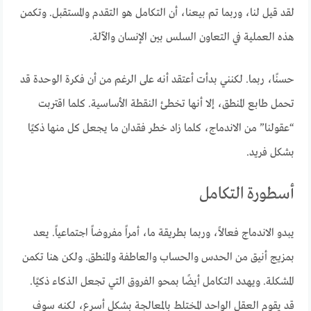
لقد قيل لنا، وربما تم بيعنا، أن التكامل هو التقدم والمستقبل. وتكمن
هذه العملية في التعاون السلس بين الإنسان والآلة.
حسنًا، ربما. لكنني بدأت أعتقد أنه على الرغم من أن فكرة الوحدة قد
تحمل طابع المنطق، إلا أنها تخطئ النقطة الأساسية. كلما اقتربت
“عقولنا” من الاندماج، كلما زاد خطر فقدان ما يجعل كل منها ذكيًا
بشكل فريد.
أسطورة التكامل
يبدو الاندماج فعالاً، وربما بطريقة ما، أمراً مفروضاً اجتماعياً. يعد
بمزيج أنيق من الحدس والحساب والعاطفة والمنطق. ولكن هنا تكمن
المشكلة. ويهدد التكامل أيضًا بمحو الفروق التي تجعل الذكاء ذكيًا.
قد يقوم العقل الواحد المختلط بالمعالجة بشكل أسرع، لكنه سوف