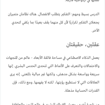
نفسها في ازدواجية فارغة.
الدرس بسيط ومهم: التفكير يتطلب الانفصال. هناك نظامان متميزان
يجعلان التفكير تكراريًا لأن كل منهما يقف بعيدًا بما يكفي لتحدي
الآخر.
عقلين، حقيقتان
يعمل الذكاء الاصطناعي في مساحة فائقة الأبعاد – عالم من المتجهات
والاحتمالات والتعرف على الأنماط التي تتحدى الحدس البشري. إنها
سريعة وواسعة بشكل مدهش، ولكنها غير مبالية بالمعنى. إنه يرى
العلاقات التي لا نستطيع رؤيتها، لكنه لا يفهمها. ومع ذلك، فإن
القدرات الحسابية مذهلة.
من ناحية أخرى، يعيش الإدراك البشري في عالم الزمن والعاطفة