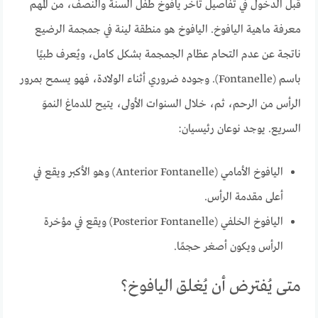
قبل الدخول في تفاصيل تأخر يافوخ طفل السنة والنصف، من المهم
معرفة ماهية اليافوخ. اليافوخ هو منطقة لينة في جمجمة الرضيع
ناتجة عن عدم التحام عظام الجمجمة بشكل كامل، ويُعرف طبيًا
باسم (Fontanelle). وجوده ضروري أثناء الولادة، فهو يسمح بمرور
الرأس من الرحم، ثم، خلال السنوات الأولى، يتيح للدماغ النموَ
السريع. يوجد نوعان رئيسيان:
اليافوخ الأمامي (Anterior Fontanelle) وهو الأكبر ويقع في
أعلى مقدمة الرأس.
اليافوخ الخلفي (Posterior Fontanelle) ويقع في مؤخرة
الرأس ويكون أصغر حجمًا.
متى يُفترض أن يُغلق اليافوخ؟