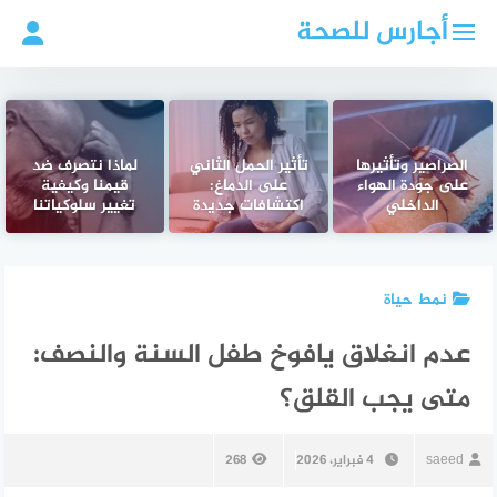
لتجاوز
أجارس للصحة
لى
لمحتوى
الصراصير وتأثيرها
تأثير الحمل الثاني
لماذا نتصرف ضد
على جودة الهواء
على الدماغ:
قيمنا وكيفية
الداخلي
اكتشافات جديدة
تغيير سلوكياتنا
نمط حياة
عدم انغلاق يافوخ طفل السنة والنصف:
متى يجب القلق؟
saeed
4 فبراير، 2026
268