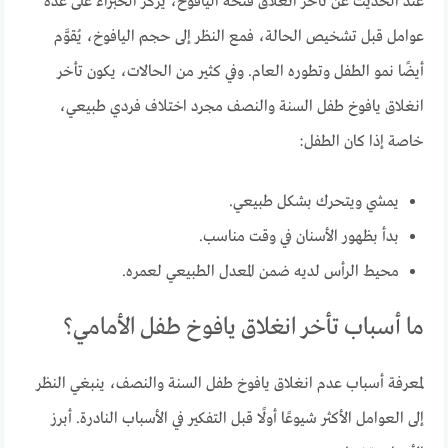
عند الحديث عن تأخر انغلاق فتحة اليافوخ، يركّز الخبراء على عدة
عوامل قبل تشخيص الحالة، فمع النظر إلى حجم اليافوخ، يُقوَّم
أيضًا نمو الطفل وتطوره العام. وفي كثير من الحالات، يكون تأخر
انغلاق يافوخ طفل السنة والنصف مجرد اختلاف فردي طبيعي،
خاصة إذا كان الطفل:
يمشي ويتحرك بشكل طبيعي.
بدأ بظهور الأسنان في وقت مناسب.
محيط الرأس لديه ضمن المعدل الطبيعي لعمره.
ما أسباب تأخر انغلاق يافوخ طفل الأمامي؟
لمعرفة أسباب عدم انغلاق يافوخ طفل السنة والنصف، ينبغي النظر
إلى العوامل الأكثر شيوعًا أولًا قبل التفكير في الأسباب النادرة. أبرز