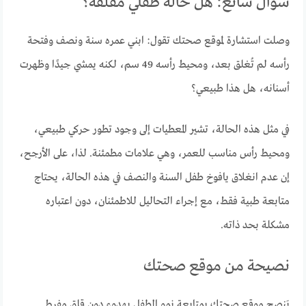
سؤال شائع: هل حالة طفلي مقلقة؟
وصلت استشارة لموقع صحتك تقول: ابني عمره سنة ونصف وفتحة
رأسه لم تُغلق بعد، ومحيط رأسه 49 سم، لكنه يمشي جيدًا وظهرت
أسنانه، هل هذا طبيعي؟
في مثل هذه الحالة، تشير المعطيات إلى وجود تطور حركي طبيعي،
ومحيط رأس مناسب للعمر، وهي علامات مطمئنة. لذا، على الأرجح،
إن عدم انغلاق يافوخ طفل السنة والنصف في هذه الحالة، يحتاج
متابعة طبية فقط، مع إجراء التحاليل للاطمئنان، دون اعتباره
مشكلة بحد ذاته.
نصيحة من موقع صحتك
يَنصح موقع صحتك بمتابعة نمو الطفل بهدوء دون قلق مفرط.