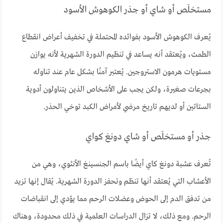
مستخلَص أو شاي أو جذر الكوهوش الأسود
يُعرف الكوهوش الأسود بفوائده المحتملة في تخفيف أعراض انقطاع
الطمث، ويُعتقد أنه يساعد في تنظيم الدورة الشهرية لأنه يوازن
مستويات هرمون الاستروجين. يُعتبر آمنًا بشكل عام عند تناوله
بجرعات صغيرة، ولكن يجب على الأشخاص الذين يتناولون أدوية
الستاتين أو لديهم تاريخ مرضي لأمراض الكبد توخي الحذر.
جذر أو مستخلَص أو شاي دونغ كواي
تُعرف عشبة دونغ كاي أيضًا باسم الجنسينغ الأنثوي، وهي من
الأعشاب التي يُعتقد أنها تنظم وتحفز الدورة الشهرية. يُقال إنها تزيد
من تدفق الدم إلى الحوض وعضلات الرحم مما يؤدي إلى انقباضات
الرحم. ومع ذلك، لا تزال الدراسات العلمية في ذلك محدودة، وهناك