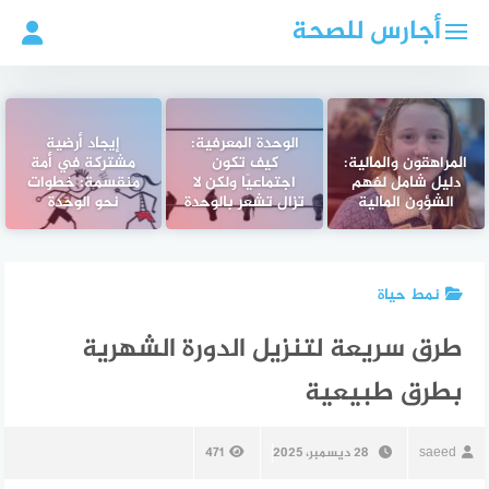
لتجاوز
أجارس للصحة
لى
لمحتوى
الوحدة المعرفية:
إيجاد أرضية
المراهقون والمالية:
كيف تكون
مشتركة في أمة
دليل شامل لفهم
اجتماعيًا ولكن لا
منقسمة: خطوات
الشؤون المالية
تزال تشعر بالوحدة
نحو الوحدة
نمط حياة
طرق سريعة لتنزيل الدورة الشهرية
بطرق طبيعية
saeed
28 ديسمبر، 2025
471