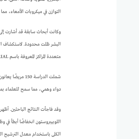
التوازن في ميكروبات الأمعاء، مما 
وكانت أبحاث سابقة قد أشارت إلى 
البشر ظلت محدودة. لاستكشاف الفكر
متعددة المراكز المعروفة باسم LUBI-CKD TRIAL عبر تسع مؤسسات طبية في اليابان.
شملت الدراسة 150 
دواء وهمي، مما سمح للعلماء بمقا
اللوبيبروستون انخفاضًا أبطأ في وظ