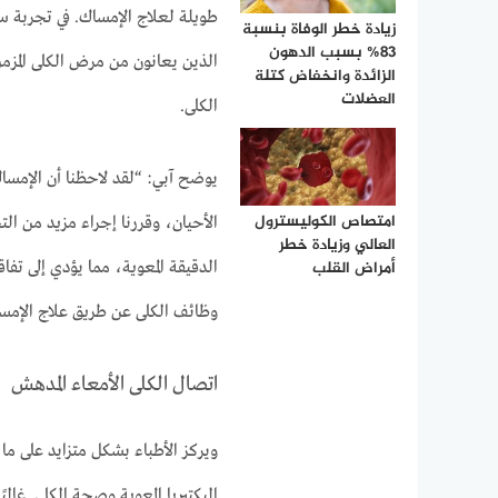
طويلة لعلاج الإمساك. في تجربة سر
زيادة خطر الوفاة بنسبة
83% بسبب الدهون
الذين يعانون من مرض الكلى المزمن 
الزائدة وانخفاض كتلة
العضلات
الكلى.
يوضح آبي: “لقد لاحظنا أن الإمسا
امتصاص الكوليسترول
الأحيان، وقررنا إجراء مزيد من ال
العالي وزيادة خطر
أمراض القلب
الدقيقة المعوية، مما يؤدي إلى تفا
وظائف الكلى عن طريق علاج الإمس
اتصال الكلى الأمعاء المدهش
ويركز الأطباء بشكل متزايد على ما
البكتيريا المعوية وصحة الكلى. غال