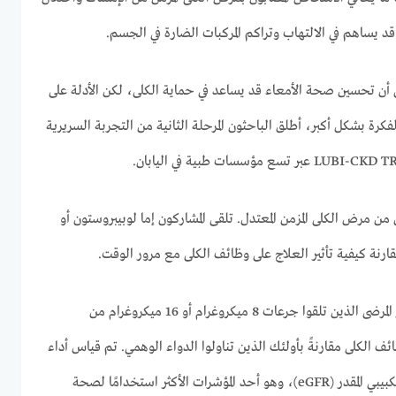
قد يساهم في الالتهاب وتراكم المركبات الضارة في الجسم.
أن تحسين صحة الأمعاء قد يساعد في حماية الكلى، لكن الأدلة على
ة بشكل أكبر، أطلق الباحثون المرحلة الثانية من التجربة السريرية
مريضًا يعانون من مرض الكلى المزمن المعتدل. تلقى المشاركون إما لوبيبروستون أو
رنة كيفية تأثير العلاج على وظائف الكلى مع مرور الوقت.
وقد فاجأت النتائج الباحثين. أظهر المرضى الذين تلقوا جرعات 8 ميكروغرام أو 16 ميكروغرام من
ائف الكلى مقارنةً بأولئك الذين تناولوا الدواء الوهمي. تم قياس أداء
الكلى باستخدام معدل الترشيح الكبيبي المقدر (eGFR)، وهو أحد المؤشرات الأكثر استخدامًا لصحة