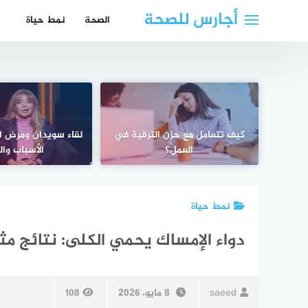
لتجاوز
أجارس للصحة
الصحة
نمط حياة
لى
لمحتوى
كيف تتعامل مع حزن الترقية في
لقاء سويدان ومرض ا
العمل؟
الأسباب وال
نمط حياة
دواء الإمساك يحمي الكلى: نتائج مث
saeed
8 مايو، 2026
108