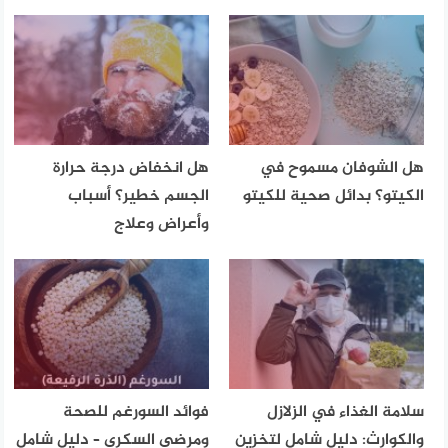
هل الشوفان مسموح في
هل انخفاض درجة حرارة
الكيتو؟ بدائل صحية للكيتو
الجسم خطير؟ أسباب
وأعراض وعلاج
سلامة الغذاء في الزلازل
فوائد السورغم للصحة
والكوارث: دليل شامل لتخزين
ومرضى السكري – دليل شامل