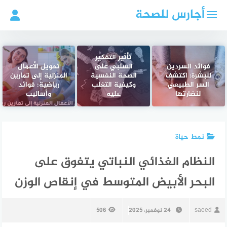
لتجاوز
أجارس للصحة
لى
لمحتوى
تأثير التفكير
فوائد السردين
السلبي على
تحويل الأعمال
للبشرة: اكتشف
الصحة النفسية
المنزلية إلى تمارين
السر الطبيعي
وكيفية التغلب
رياضية: فوائد
لنضارتها
عليه
وأساليب
نمط حياة
النظام الغذائي النباتي يتفوق على
البحر الأبيض المتوسط في إنقاص الوزن
saeed
24 نوفمبر، 2025
506