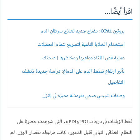
اقرأ أيضًا...
بروتين OPA1: مفتاح جديد لعلاج سرطان الدم
استخدام الخلايا المناعية لتسريع شفاء العضلات
عملية قص اللثة: دواعيها ومخاطرها | صحتك
تأثير ارتفاع ضغط الدم على الدماغ: دراسة جديدة تكشف
التفاصيل
وصفات شيبس صحي بقرمشة مميزة في المنزل
فقط الزيادات في درجات PDI وuPDI، التي شوهدت حصريًا على
النظام الغذائي النباتي قليل الدهون، كانت مرتبطة بفقدان الوزن. لم