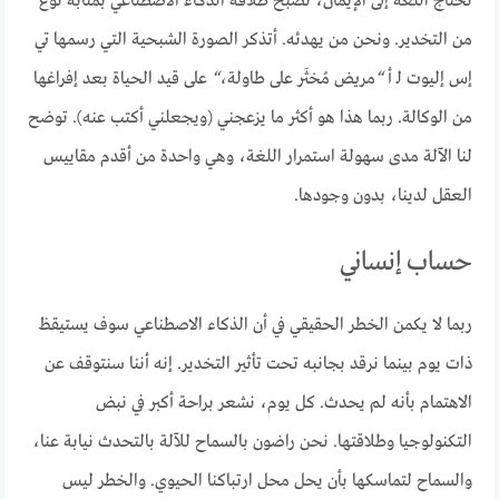
تحتاج اللغة إلى الإيمان، تصبح طلاقة الذكاء الاصطناعي بمثابة نوع
من التخدير. ونحن من يهدئه. أتذكر الصورة الشبحية التي رسمها تي
إس إليوت لـ أ
“
مريض مُخثَر على طاولة،
“
على قيد الحياة بعد إفراغها
من الوكالة. ربما هذا هو أكثر ما يزعجني (ويجعلني أكتب عنه). توضح
لنا الآلة مدى سهولة استمرار اللغة، وهي واحدة من أقدم مقاييس
العقل لدينا، بدون وجودها.
حساب إنساني
ربما لا يكمن الخطر الحقيقي في أن الذكاء الاصطناعي سوف يستيقظ
ذات يوم بينما نرقد بجانبه تحت تأثير التخدير. إنه أننا سنتوقف عن
الاهتمام بأنه لم يحدث. كل يوم، نشعر براحة أكبر في نبض
التكنولوجيا وطلاقتها. نحن راضون بالسماح للآلة بالتحدث نيابة عنا،
والسماح لتماسكها بأن يحل محل ارتباكنا الحيوي. والخطر ليس