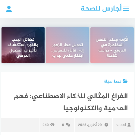
لتجاوز
أجارس للصحة
لى
لمحتوى
الأزمة وعلم النفس
فضائل الرعب
المخاطرة في
تحويل عطر الزهور
والغور: استكشاف
النرويج – دراسة
إلى قاتل للبعوض:
تأثيرات الفضول
شاملة
ابتكار علمي جديد
المرضي
نمط حياة
الفراغ المثالي للذكاء الاصطناعي: فهم
العدمية والتكنولوجيا
saeed
29 أكتوبر، 2025
0
240