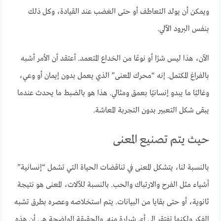
ويمكن أن يولد التعاطف أو حتى الغضب عند القيادة، وكل ذلك
بنفس البرود الآلي.
الآن، هذا ليس شرًا أو نوعًا من الخداع المتعمد. أعتقد أن الأمر أشبه
بالفراغ المكتمل. إنه “محرك المعنى” الذي يعمل بدون إيمان أو وعي،
وغالبًا ما يبدو إنسانيًا بعمق ومثالي. هذا هو بالضبط ما يحدث عندما
يبقى شكل التعبير بدون التجربة المعاشة.
حيث يتم تصنيع المعنى
بالنسبة لنا، يتشكل المعنى في تناقضات الحياة التي تشمل “إنسانية”
أشياء مثل الفرح والارتباك والحب. بالنسبة للآلات، المعنى هو نتيجة
ثانوية، أو حتى بقايا من البيانات. يتم استخلاصه وعصره بطرق تشبه
الفكر ولكنها تفتقر إلى أي شرارة منه. والحقيقة الواضحة هي أن هذه