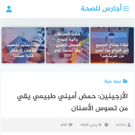
لتجاوز
أجارس للصحة
لى
لمحتوى
خلايا السرطان
وآلية إصلاح
لماذا يحتاج الجميع
الحمض النووي:
لماذا يعتبر تقسيم
إلى الزواج مرة أخرى
كيف تعتمد على
لقاحات الأطفال
من شريكهم؟
BIR
فكرة سيئة؟
نمط حياة
الأرجينين: حمض أميني طبيعي يقي
من تسوس الأسنان
saeed
10 يناير، 2026
440