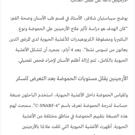
الأرجينين دائمًا على نفس الجانب.
يوضح سيباستيان شلافر، الأستاذ في قسم طب الأسنان وصحة الفم:
“كان الهدف هو دراسة تأثير علاج الأرجينين على الحموضة ونوع
البكتيريا ومصفوفة الكربوهيدرات للأغشية الحيوية لدى المرضى الذين
يعانون من تسوس نشط”. بعد 4 أيام، بمجرد أن تتشكل الأغشية
الحيوية بالكامل، تتم إزالة أطقم الأسنان لإجراء فحص تفصيلي.
الأرجينين يقلل مستويات الحموضة بعد التعرض للسكر
ولقياس الحموضة داخل الأغشية الحيوية، استخدم الباحثون صبغة
حساسة لدرجة الحموضة تعرف باسم “C-SNARF-4”. سمحت لهم
هذه الصبغة بتقييم الحموضة في مناطق مختلفة من الأغشية
الحيوية. أظهرت الأغشية الحيوية التي تلقت علاجًا بالأرجينين