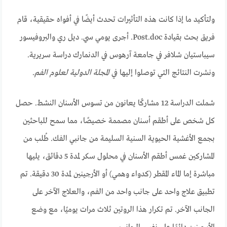
ولتأكيد ما إذا كانت هذه التأثيرات تحدث أيضًا في أفواه حقيقية، قام
فريق بحث بقيادة Post.doc. أجرى يومي سي. ديل ري والبروفيسور
سيباستيان شلافر في جامعة آرهوس في الدنمارك دراسة سريرية.
ونشرت النتائج التي توصلوا إليها في
المجلة الدولية لعلوم الفم
.
شملت الدراسة 12 مشاركًا يعانون من تسوس الأسنان النشط. حصل
كل شخص على أطقم أسنان مصممة خصيصًا، مما سمح للباحثين
بجمع الأغشية الحيوية السنية السليمة من جانبي الفك. طُلب من
المشاركين غمس أطقم الأسنان في محلول سكر لمدة 5 دقائق، يليها
مباشرة إما الماء المقطر (كدواء وهمي) أو الأرجينين لمدة 30 دقيقة. تم
تطبيق علاج واحد على جانب واحد من الفم، والعلاج الآخر على
الجانب الآخر. تم تكرار هذا الروتين ثلاث مرات يوميًا، مع وضع