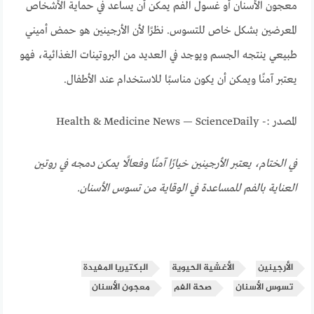
معجون الأسنان أو غسول الفم يمكن أن يساعد في حماية الأشخاص
المعرضين بشكل خاص للتسوس. نظرًا لأن الأرجينين هو حمض أميني
طبيعي ينتجه الجسم ويوجد في العديد من البروتينات الغذائية، فهو
يعتبر آمنًا ويمكن أن يكون مناسبًا للاستخدام عند الأطفال.
المصدر :- Health & Medicine News — ScienceDaily
في الختام، يعتبر الأرجينين خيارًا آمنًا وفعالًا يمكن دمجه في روتين
العناية بالفم للمساعدة في الوقاية من تسوس الأسنان.
الأرجينين
الأغشية الحيوية
البكتيريا المفيدة
تسوس الأسنان
صحة الفم
معجون الأسنان