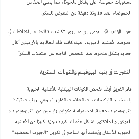
مستويات حموضة أعلى بشكل ملحوظ، مما يعني انخفاض
الحموضة، بعد 10 و35 دقيقة من التعرض للسكر.
يقول المؤلف الأول يومي سي ديل ري: “كشفت نتائجنا عن اختلافات في
حموضة الأغشية الحيوية، حيث كانت تلك المعالجة بالأرجينين أكثر
حماية بشكل ملحوظ ضد التحمض الناجم عن استقلاب السكر”.
التغيرات في بنية البيوفيلم والمكونات السكرية
قام الفريق أيضًا بفحص المكونات الهيكلية للأغشية الحيوية
باستخدام الليكتينات ذات العلامات الفلورية، وهي بروتينات ترتبط
بكربوهيدرات معينة. تمت دراسة مكونين رئيسيين من الكربوهيدرات:
الفوكوز والجلاكتوز. تشكل هذه السكريات جزءًا كبيرًا من الأغشية
الحيوية للأسنان ويُعتقد أنها تساهم في تكوين “الجيوب الحمضية”