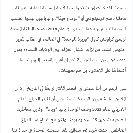
بسرعة. لقد كانت إجابة تكنولوجية لأزمة إنسانية للغاية معروفة
محليًا باسم
كودوكوشي
أو “الموت وحيدًا”. واليابانيون ليسوا الشعب
الوحيد الذي يواجه هذا التحدي. في عام 2018، عينت المملكة المتحدة
تريسي كراوتش كأول “وزيرة للوحدة” في العالم، في أعقاب تقرير
حكومي كشف عن تزايد انتشار العزلة. وفي الولايات المتحدة؟ يقول
عدد مذهل من أبناء الجيل Z الآن إن أقرب المقربين إليهم ليسوا
أشخاصًا على الإطلاق، بل هم تطبيقات.
على الرغم من أننا نعيش في العصر الأكثر ترابطًا في التاريخ، إلا أن
الملايين منا يشعرون بالوحدة التامة. حتى أن تقرير الجراح العام
الأمريكي لعام 2023 وصف الوحدة بأنها “وباء”، وقارن مخاطرها
الصحية بتدخين 15 سيجارة يوميًا. ولكن مع اتساع هذا الفراغ
العاطفي، حدث شيء غير متوقع. لقد أصبحت الوحدة في حد ذاتها