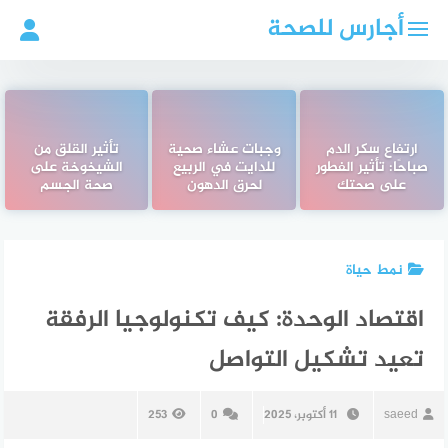
لتجاوز
أجارس للصحة
لى
لمحتوى
ارتفاع سكر الدم
وجبات عشاء صحية
تأثير القلق من
صباحًا: تأثير الفطور
للدايت في الربيع
الشيخوخة على
على صحتك
لحرق الدهون
صحة الجسم
نمط حياة
اقتصاد الوحدة: كيف تكنولوجيا الرفقة
تعيد تشكيل التواصل
saeed
11 أكتوبر، 2025
0
253