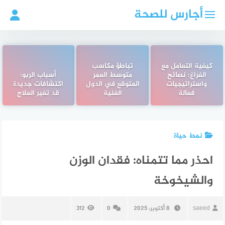
لتجاوز
أجارس للصحة
لى
لمحتوى
كيفية التعامل مع
تباطؤ مكاسب
الفراغ: نصائح
متوسط العمر
أسباب الربو:
واستراتيجيات
المتوقع في الدول
اكتشافات جديدة
فعالة
الغنية
قد تغير العلاج
نمط حياة
احذر مما تتمناه: فقدان الوزن
والشيخوخة
saeed
8 أكتوبر، 2025
0
312