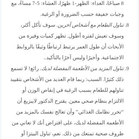
8 صباحًا، الغداء: الظهر-1 ظهرًا، العشاء: 5-7 مساءً، مع
وجبات خفيفة حسب الضرورة أو الرغبة.
تناول الطعام مع أشخاص آخرين
. سوف تأكل أكثر،
وسوف تعيش لفترة أطول. تظهر كميات وفيرة من
الأبحاث أن طول العمر يرتبط ارتباطًا وثيقًا بالروابط
الاجتماعية. وأخيرًا وليس آخرًا بالتأكيد..
تناول المزيد من الأطعمة المفضلة لديك
. رائع! لا تسمع
ذلك كثيرًا. السبب: ربما قام العديد من الأشخاص بتقييد
تناولهم للطعام بسبب الرغبة في إنقاص الوزن أو
الالتزام بنظام صحي معين. يقترح الدكتور لايبزيغ أن
“تحرر نظامك الغذائي” وأن تعالج نفسك بالمزيد من
الأطعمة المفضلة لديك، على افتراض أنك لا تعاني من
ظروف صحية تمنعك من ذلك. نعم، تناول البيتزا أو