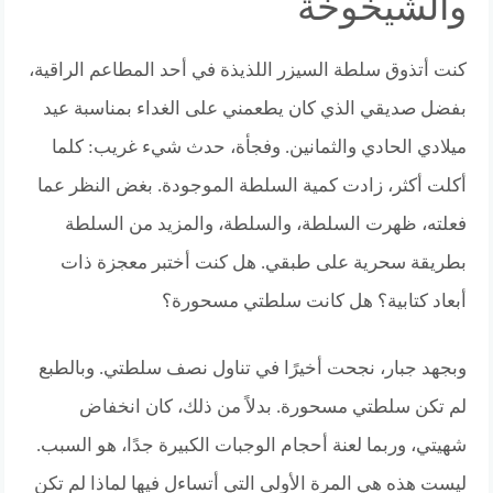
والشيخوخة
كنت أتذوق سلطة السيزر اللذيذة في أحد المطاعم الراقية،
بفضل صديقي الذي كان يطعمني على الغداء بمناسبة عيد
ميلادي الحادي والثمانين. وفجأة، حدث شيء غريب: كلما
أكلت أكثر، زادت كمية السلطة الموجودة. بغض النظر عما
فعلته، ظهرت السلطة، والسلطة، والمزيد من السلطة
بطريقة سحرية على طبقي. هل كنت أختبر معجزة ذات
أبعاد كتابية؟ هل كانت سلطتي مسحورة؟
وبجهد جبار، نجحت أخيرًا في تناول نصف سلطتي. وبالطبع
لم تكن سلطتي مسحورة. بدلاً من ذلك، كان انخفاض
شهيتي، وربما لعنة أحجام الوجبات الكبيرة جدًا، هو السبب.
ليست هذه هي المرة الأولى التي أتساءل فيها لماذا لم تكن