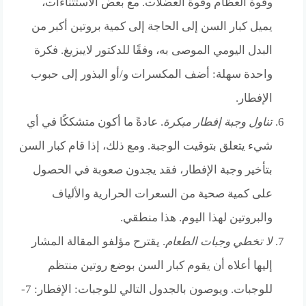
وقوة العظام وقوة العضلات. مع بعض الاستثناءات،
يميل كبار السن إلى الحاجة إلى كمية بروتين أكبر من
البدل اليومي الموصى به، وفقًا للدكتور لايبزيغ. فكرة
واحدة سهلة: أضف المكسرات و/أو البذور إلى حبوب
الإفطار.
تناول وجبة إفطار مبكرة
. عادةً ما أكون متشككًا في أي
شيء يتعلق بتوقيت الوجبة. ومع ذلك، إذا قام كبار السن
بتأخير وجبة الإفطار، فقد يجدون صعوبة في الحصول
على كمية صحية من السعرات الحرارية والألياف
والبروتين لهذا اليوم. هذا منطقي.
لا تخطي وجبات الطعام
. يقترح مؤلفو المقالة المشار
إليها أعلاه أن يقوم كبار السن بوضع روتين منتظم
للوجبات. ويوصون بالجدول التالي للوجبات: الإفطار: 7-