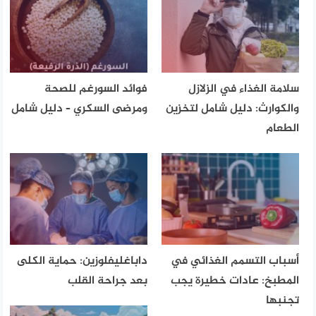
سلامة الغذاء في الزلازل
فوائد السورغم للصحة
والكوارث: دليل شامل لتخزين
ومرضى السكري – دليل شامل
الطعام
أسباب التسمم الغذائي في
داباغليفلوزين: حماية الكلى
المطبخ: عادات خطيرة يجب
بعد جراحة القلب
تجنبها