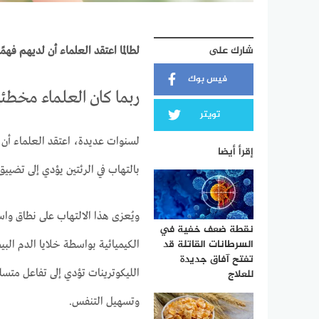
شارك على
لطالما اعتقد العلماء أن لديهم فهم
فيس بوك
ربما كان العلماء مخطئي
تويتر
لسنوات عديدة، اعتقد العلماء أن
إقرأ أيضا
بالتهاب في الرئتين يؤدي إلى تضيي
ويُعزى هذا الالتهاب على نطاق واسع
نقطة ضعف خفية في
السرطانات القاتلة قد
الكيميائية بواسطة خلايا الدم الب
تفتح آفاق جديدة
الليكوترينات تؤدي إلى تفاعل متسلس
للعلاج
وتسهيل التنفس.