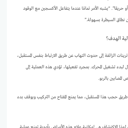
أو حريقا”. “يشبه الأمر تمامًا عندما يتفاعل الأكسجين مع الوقود
ن نطاق السيطرة بسهولة.”
الية الهدف؟
رينات الزائفة إلى حدوث التهاب عن طريق الارتباط بنفس المستقبل،
عال لبدء تشغيل المحرك. بمجرد تفعيلها، تؤدي هذه العملية إلى
المصابين بالربو.
لأدوية مثل Singulair عن طريق حجب هذا المستقبل، مما يمنع المفتاح من التركيب ويوقف بدء
لهذا الاكتشاف هي إمكانية علاج هذه الأمراض بأدوية تمنع عملية