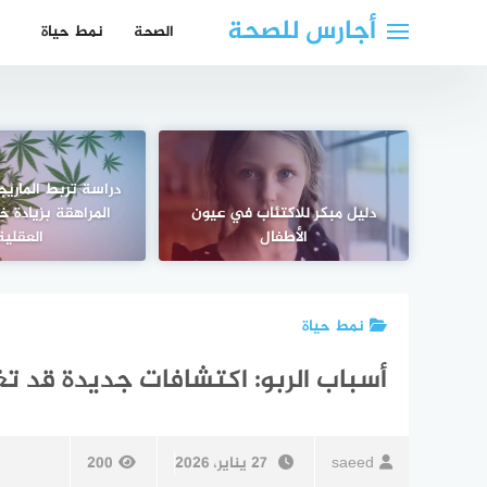
لتجاوز
أجارس للصحة
الصحة
نمط حياة
لى
لمحتوى
دراسة تربط الماري
دليل مبكر للاكتئاب في عيون
المراهقة بزيادة خ
الأطفال
العقلية
نمط حياة
أسباب الربو: اكتشافات جديدة قد تغي
saeed
27 يناير، 2026
200