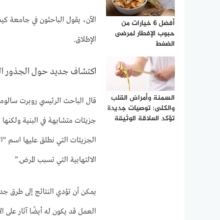
الآن، يقول الباحثون في جامعة كي
أفضل 6 خيارات من
حبوب الإفطار لمرضى
الإطلاق.
الضغط
اكتشاف جديد حول الجذور ال
السمنة وأمراض القلب
قال الباحث الرئيسي روبرت سالومون
والكلى: توصيات جديدة
تؤكد العلاقة الوثيقة
جزيئات متشابهة في البنية ولكنها
الجزيئات التي نطلق عليها اسم “ال
الالتهابية التي تسبب المرض.”
يمكن أن تؤدي النتائج إلى طرق جديد
العمل قد يكون له أيضًا آثار على