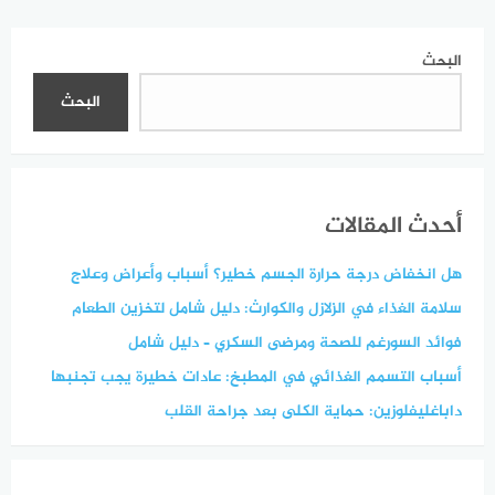
جديدة تكشف التحولات
السلوكية
البحث
البحث
أحدث المقالات
هل انخفاض درجة حرارة الجسم خطير؟ أسباب وأعراض وعلاج
سلامة الغذاء في الزلازل والكوارث: دليل شامل لتخزين الطعام
فوائد السورغم للصحة ومرضى السكري – دليل شامل
أسباب التسمم الغذائي في المطبخ: عادات خطيرة يجب تجنبها
داباغليفلوزين: حماية الكلى بعد جراحة القلب