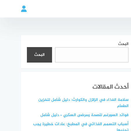
البحث
البحث
أحدث المقالات
سلامة الغذاء في الزلازل والكوارث: دليل شامل لتخزين
الطعام
فوائد السورغم للصحة ومرضى السكري – دليل شامل
أسباب التسمم الغذائي في المطبخ: عادات خطيرة يجب
تجنبها