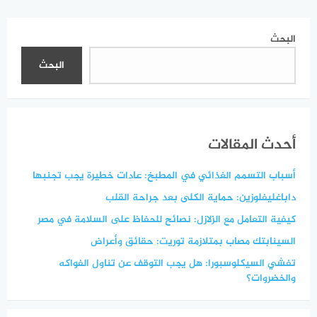
البحث
البحث
أحدث المقالات
أسباب التسمم الغذائي في المطبخ: عادات خطيرة يجب تجنبها
داباغليفلوزين: حماية الكلى بعد جراحة القلب
كيفية التعامل مع الزلازل: نصائح للحفاظ على السلامة في مصر
السينابتك مصاب بمتلازمة توريت: حقائق وأعراض
تفشي السيكلوسبورا: هل يجب التوقف عن تناول الفواكه
والخضروات؟