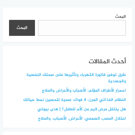
البحث
البحث
أحدث المقالات
طرق توفير فاتورة الكهرباء وتأثيرها على صحتك النفسية
والجسدية
احمرار الأطراف المؤلم: الأسباب والأعراض والعلاج
النظام الغذائي المرن: 4 فوائد صحية لتحسين نمط حياتك
هل ينتقل مرض لايم من الأم للطفل؟ | هدى بيوتي
اعتلال العصب السمعي: الأعراض، الأسباب، والعلاج