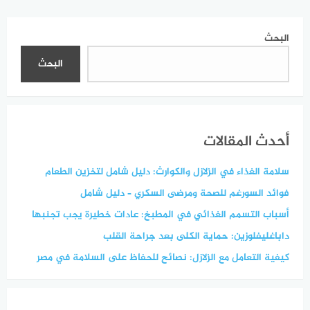
وأساليب
البحث
البحث
أحدث المقالات
سلامة الغذاء في الزلازل والكوارث: دليل شامل لتخزين الطعام
فوائد السورغم للصحة ومرضى السكري – دليل شامل
أسباب التسمم الغذائي في المطبخ: عادات خطيرة يجب تجنبها
داباغليفلوزين: حماية الكلى بعد جراحة القلب
كيفية التعامل مع الزلازل: نصائح للحفاظ على السلامة في مصر