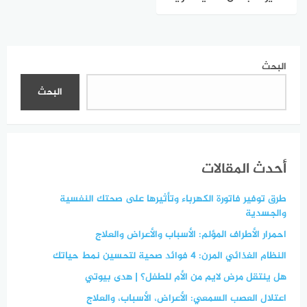
فقدان الوزن على المدى
الطويل
البحث
البحث
أحدث المقالات
طرق توفير فاتورة الكهرباء وتأثيرها على صحتك النفسية
والجسدية
احمرار الأطراف المؤلم: الأسباب والأعراض والعلاج
النظام الغذائي المرن: 4 فوائد صحية لتحسين نمط حياتك
هل ينتقل مرض لايم من الأم للطفل؟ | هدى بيوتي
اعتلال العصب السمعي: الأعراض، الأسباب، والعلاج