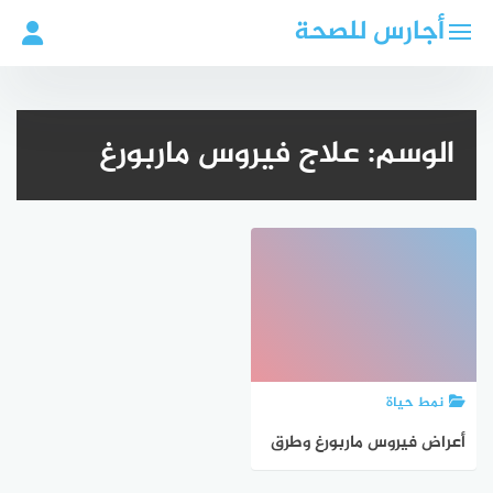
لتجاوز
أجارس للصحة
لى
لمحتوى
الوسم:
علاج فيروس ماربورغ
نمط حياة
أعراض فيروس ماربورغ وطرق
العلاج والوقاية