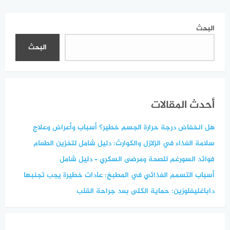
البحث
البحث
أحدث المقالات
هل انخفاض درجة حرارة الجسم خطير؟ أسباب وأعراض وعلاج
سلامة الغذاء في الزلازل والكوارث: دليل شامل لتخزين الطعام
فوائد السورغم للصحة ومرضى السكري – دليل شامل
أسباب التسمم الغذائي في المطبخ: عادات خطيرة يجب تجنبها
داباغليفلوزين: حماية الكلى بعد جراحة القلب