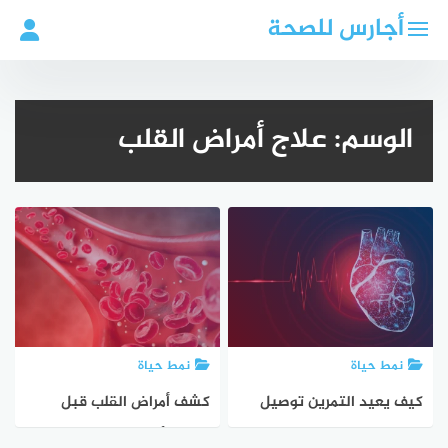
لتجاوز
أجارس للصحة
لى
لمحتوى
الوسم:
علاج أمراض القلب
نمط حياة
نمط حياة
كيف يعيد التمرين توصيل
كشف أمراض القلب قبل
القلب: اكتشافات جديدة
ظهور الأعراض باستخدام