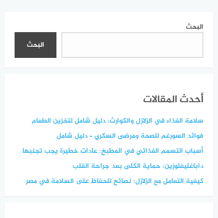
تقنية Fast-RSOM
البحث
البحث
أحدث المقالات
سلامة الغذاء في الزلازل والكوارث: دليل شامل لتخزين الطعام
فوائد السورغم للصحة ومرضى السكري – دليل شامل
أسباب التسمم الغذائي في المطبخ: عادات خطيرة يجب تجنبها
داباغليفلوزين: حماية الكلى بعد جراحة القلب
كيفية التعامل مع الزلازل: نصائح للحفاظ على السلامة في مصر