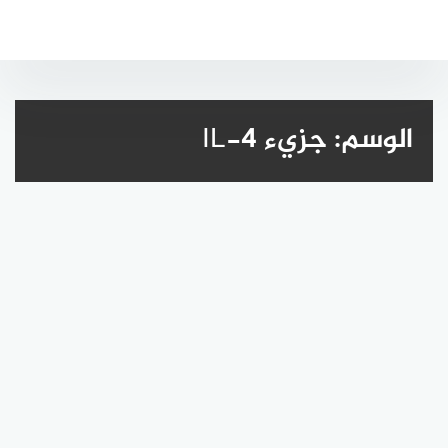
لتجاوز
لى
لمحتوى
الوسم:
جزيء IL-4