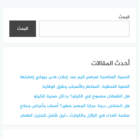
جديدة
البحث
البحث
أحدث المقالات
الحمية المناسبة لمرضى لايم بعد إعلان هدى بيوتي إصابتها
الغفوة اللحظية: المخاطر والأسباب وطرق الوقاية
هل الشوفان مسموح في الكيتو؟ بدائل صحية للكيتو
هل انخفاض درجة حرارة الجسم خطير؟ أسباب وأعراض وعلاج
سلامة الغذاء في الزلازل والكوارث: دليل شامل لتخزين الطعام