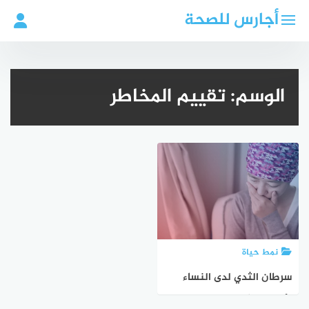
لتجاوز
أجارس للصحة
لى
لمحتوى
الوسم:
تقييم المخاطر
نمط حياة
سرطان الثدي لدى النساء
الأصغر سناً: نتائج وتحذيرات