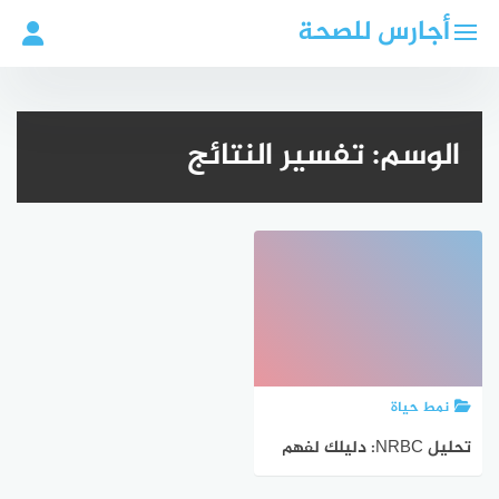
لتجاوز
أجارس للصحة
لى
لمحتوى
الوسم:
تفسير النتائج
نمط حياة
تحليل NRBC: دليلك لفهم
خلايا الدم الحمراء ذات النواة