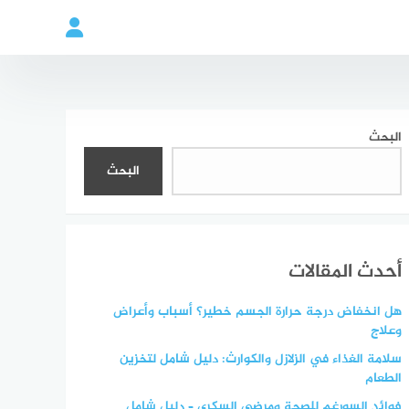
البحث
البحث
أحدث المقالات
هل انخفاض درجة حرارة الجسم خطير؟ أسباب وأعراض
وعلاج
سلامة الغذاء في الزلازل والكوارث: دليل شامل لتخزين
الطعام
فوائد السورغم للصحة ومرضى السكري – دليل شامل